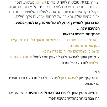
יצירה עברית מוציאה לאור סיפורים
קצרים
, נובלות, וספרי
ביכורים. כתבי היד ייבחנו לפי קריטריונים של איכות, התאמה
לקהל הקוראים מקוריות והתאמה לעולם הטלוויזיה. כתב היד
צריך להיות שלם, ובאורך של לפחות ארבעים אלף מילים.
אם ברצונך להתייעץ איתי, לשאול שאלות, או לשתף במסע
הכתיבה שלך…
לפניך שתי דרכים נפלאות:
1. אני מקיים סדנאות כתיבה ללא עלות, ובסוף כל סדנה מתקיים
סשן שאלות ותשובות.
נרשמים ומצטרפים אליי חינם בלחיצה כאן.
2. מזמין אותך להירשם ולקבל באופן מידי למייל
21 תרגילי כתיבה
נפלאים
לתרגול קליל ומרתק.
נ.ב.
בונוס קטן: ניתן
להירשם כאן
לניוזלטר ולקבל תרגילי כתיבה וטיפים
מדי שבוע.
בינתיים, מזמין אותך לצפות
בהדרכת וידאו חגיגית:
מהי הטכניקה
החשובה ביותר בתהליך כתיבת ספר?