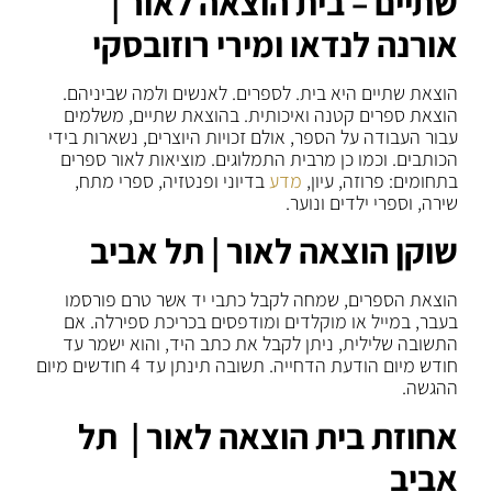
שתיים – בית הוצאה לאור |
אורנה לנדאו ומירי רוזובסקי
הוצאת שתיים היא בית. לספרים. לאנשים ולמה שביניהם.
הוצאת ספרים קטנה ואיכותית. בהוצאת שתיים, משלמים
עבור העבודה על הספר, אולם זכויות היוצרים, נשארות בידי
הכותבים. וכמו כן מרבית התמלוגים. מוציאות לאור ספרים
בתחומים: פרוזה, עיון,
מדע
בדיוני ופנטזיה, ספרי מתח,
שירה, וספרי ילדים ונוער.
שוקן הוצאה לאור | תל אביב
הוצאת הספרים, שמחה לקבל כתבי יד אשר טרם פורסמו
בעבר, במייל או מוקלדים ומודפסים בכריכת ספירלה. אם
התשובה שלילית, ניתן לקבל את כתב היד, והוא ישמר עד
חודש מיום הודעת הדחייה. תשובה תינתן עד 4 חודשים מיום
ההגשה.
אחוזת בית הוצאה לאור | תל
אביב