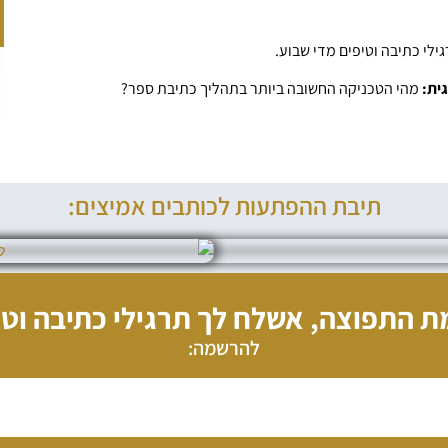
טיפים מדי שבוע
להרשמה כעת