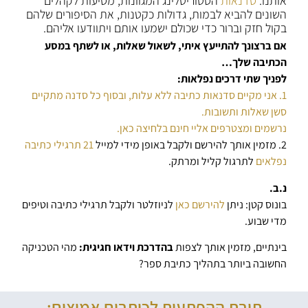
אותנו.
סדנאות
הסטוריטלינג המגוונות, מסיעות לקהלים
השונים להביא לבמות, גדולות כקטנות, את הסיפורים שלהם
בקול חזק וברור כדי שכולם ישמעו אותם ויתוודעו אליהם.
אם ברצונך להתייעץ איתי, לשאול שאלות, או לשתף במסע
הכתיבה שלך…
לפניך שתי דרכים נפלאות:
1. אני מקיים סדנאות כתיבה ללא עלות, ובסוף כל סדנה מתקיים
סשן שאלות ותשובות.
נרשמים ומצטרפים אליי חינם בלחיצה כאן.
2. מזמין אותך להירשם ולקבל באופן מידי למייל
21 תרגילי כתיבה
נפלאים
לתרגול קליל ומרתק.
נ.ב.
בונוס קטן: ניתן
להירשם כאן
לניוזלטר ולקבל תרגילי כתיבה וטיפים
מדי שבוע.
בינתיים, מזמין אותך לצפות
בהדרכת וידאו חגיגית:
מהי הטכניקה
החשובה ביותר בתהליך כתיבת ספר?
תיבת ההפתעות לכותבים אמיצים: