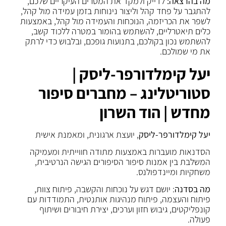
מה בהרצאה:
לדייק ולמקד את המסרים העיקריים שלכם,
להתגבר על פחד קהל וליצור נינוחות בזמן עמידה מול קהל,
לשפר את הכריזמה, הנוכחות והעמידה מול קהל, באמצעות
כלים תיאטרליים, להשתמש בהומור במטרה ללכוד קשב,
להשתמש נכון בקולכם, בתנועות גופכם, ובלבוש כדי לרתק
את מי שמולכם.
יעל קימלדורפר-ליסק |
סטוריטלינג – מחברים סיפור
מחדש | הוד השרון
יעל קימלדורפר-ליסק
, יועצת ארגונית, ומאמנת אישית
הסדנאות מועברות באמצעות מתודה חווייתית ומעמיקה
המשלבת בין אמנות סיפור הסיפורים הגישה הנרטיבית,
משחקיות ומיינדפולנס.
מה בסדנה
: יושם דגש על נוכחות והקשבה, פיתוח צוות,
פיתוח והעצמה, פיתוח מנהיגות אותנטית, התמודדות עם
קונפליקטים, גיבוש חזון וערכים, יצירת חיבורים ושיתוף
פעולה.