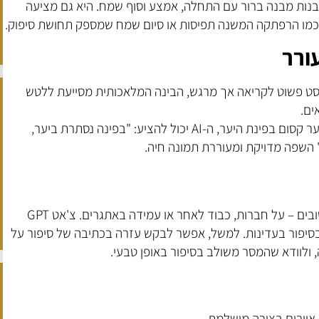
בנות מבנה ברור עם התחלה, אמצע וסוף שמח. היא גם מציעה
, כמו הרפתקה המשנה תפיסות או סיום שמח שמספק תחושת סיפוק.
ורר
סט פשוט לקריאה אך מרגש, הבינה המלאכותית מסייעת ללטש
ים.
לדוגמה, במקום לכתוב: "הילדה גילתה שיער קסום בפינת היער, ה-AI יכול להציע: "בפינה נסתרת ביער,
 השפה מדויקת ומעוררת תמונה חיה.
ספרי ילדים מצליחים מעבירים מסרים חשובים – על חברות, כבוד לאחר או עמידה באתגרים. צ'אט GPT
סיפור בעדינות. למשל, אפשר לבקש עזרה בכתיבה של סיפור על
 ולוודא שהמסר משולב בסיפור באופן טבעי.
יורים בצורה מושלמת.