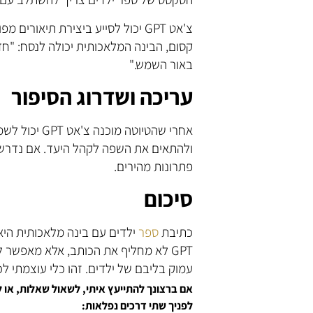
צ'אט GPT יכול לסייע ביצירת תיאורים מפורטים שמתאימים למאיירים. לדוגמה, אם יש
קסום, הבינה המלאכותית יכולה לנסח: "חד 
באור השמש."
עריכה ושדרוג הסיפור
אחרי שהטיוטה
ולהתאים את השפה לקהל היעד. אם נדרש ט
פתרונות מהירים.
סיכום
כתיבת
ספר
ילדים עם בינה מלאכותית היא 
GPT לא מחליף את הכותב, אלא מאפשר להרחיב את הגבולות היצירתיים ולייצר
עמוק בליבם של ילדים. זהו כלי עוצמתי ל
אם ברצונך להתייעץ איתי, לשאול שאלות, א
לפניך שתי דרכים נפלאות: