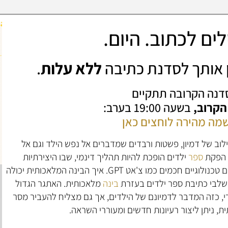
ים לכתוב. היום.
ין אותך לסדנת כתיבה
ללא עלות
.
דנה הקרובה תתקיים
 הקרוב,
בשעה 19:00 בערב:
מה מהירה לוחצים כאן
לוב של דמיון, פשטות ורבדים שמדברים אל נפש הילד וגם אל
, הפקת
ספר
ילדים הופכת להיות תהליך דינמי, שבו היצירתיות
האנושית מקבלת דחיפה משמעותית מכלים טכנולוגיים חכמים כמו צ'אט GPT. איך הבינה המלאכותית יכולה
 שלבי כתיבת ספר ילדים בעזרת
בינה
מלאכותית. האתגר הגדול
רי, כזה המדבר לדמיונם של הילדים, אך גם מצליח להעביר מסר
ת, ניתן ליצור רעיונות חדשים ומעוררי השראה.