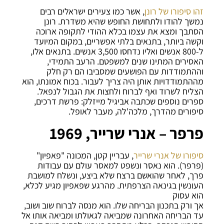
זהו סיפורו של רונן
, אשר כמו צעירים ישראלים רבים
נמשך להודו ולתחושת החופש שהיא משדרת. רונן
הסתבך ומצא את עצמו בכלא ההודי לתקופה ארוכה
וקשה ביותר, בתנאים בלתי אפשריים, במקום המיועד
ל-800 אנשים ואליו נדחסו 3,500 אנשים. בתנאים אלו,
האסירים המתינו שנים למשפטם. הרעב התמידי,
וההתמודדות עם הפושעים שמסביבו הם רק חלק
מההתמודדויות אותן היה צריך לעבור. בכוח אמונתו, הוא
הצליח לשרוד ואף לברוח ולחצות את הגבול לנפאל.
ספרים נוספים שכתבה אביגיל מייזלק: פרשת דרכים,
סיפורים מהדרך, מלכה'לה, מעבר לאופל.
פרפר – אנרי שרייר, 1969
סיפורו של אנרי שרייר
, עבריין קטן, המכונה "פאפיון"
(פרפר). הוא נאסר ונשפט למאסר עולם עם עבודות
פרך, לאחר שהואשם ברצח שלא ביצע, ונשלח למושבת
העונשין בגינאה הצרפתית. מהרגע שפאפיון מגיע לכלא,
הוא עסוק
אך ורק בתכנון הבריחה שלו. הוא מנסה לברוח שוב ושוב,
עד הבריחה האחרונה שמביאה לגאולתו ומביאה אותו אל