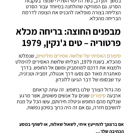
במשך זמן רב, בשל הדימוי השלילי שנוצר בעקבות
הסרט. גם המוזיקה שהולחנה במיוחד עבור הסרט
הצליחה בצורה מופלאה להכניס את הצופה לדרמת
הבריחה מהכלא.
מבפנים החוצה: בריחה מכלא
פרטוריה – טים ג'נקין, 1979
סיפורם האמיתי של שלושה אסירים פוליטיים
, שנמלטו
מהכלא. בשנת 1979, הצליחו שלושת האסירים להימלט
ולמצוא את דרכם למוזמביק ומשם אל החופש. בדרך
מאתגרת מאוד הם נסעו דרך אנגולה, זמביה וטנזניה,
עד שבסופו של דבר הגיעו ללונדון.
מה גדול הצורך שלנו בחופש. זה עתה קראתם
ארבעה
סיפורים
שונים על אנשים פשוטים, אשר מרגע
שנלקח מהם החופש וניטלה חירותם, עשו הכל על מנת
להשיבם חזרה, גם אם זה היה כרוך בסיכון נפשות.
אם ברצונך להתייעץ איתי, לשאול שאלות, או לשתף במסע
הכתיבה שלך…