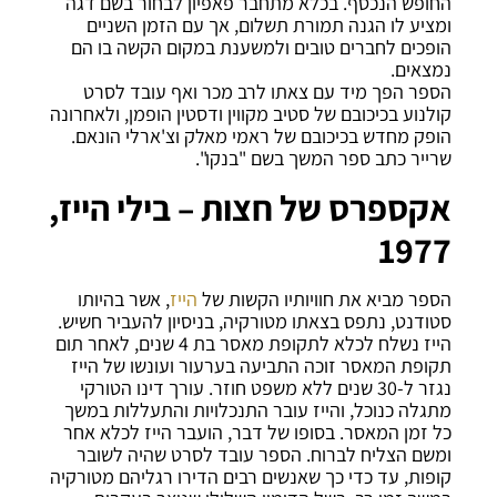
החופש הנכסף. בכלא מתחבר פאפיון לבחור בשם דגה
ומציע לו הגנה תמורת תשלום, אך עם הזמן השניים
הופכים לחברים טובים ולמשענת במקום הקשה בו הם
נמצאים.
הספר הפך מיד עם צאתו לרב מכר ואף עובד לסרט
קולנוע בכיכובם של סטיב מקווין ודסטין הופמן, ולאחרונה
הופק מחדש בכיכובם של ראמי מאלק וצ'ארלי הונאם.
שרייר כתב ספר המשך בשם "בנקו".
אקספרס של חצות – בילי הייז,
1977
הספר מביא את חוויותיו הקשות של
הייז
, אשר בהיותו
סטודנט, נתפס בצאתו מטורקיה, בניסיון להעביר חשיש.
הייז נשלח לכלא לתקופת מאסר בת 4 שנים, לאחר תום
תקופת המאסר זוכה התביעה בערעור ועונשו של הייז
נגזר ל-30 שנים ללא משפט חוזר. עורך דינו הטורקי
מתגלה כנוכל, והייז עובר התנכלויות והתעללות במשך
כל זמן המאסר. בסופו של דבר, הועבר הייז לכלא אחר
ומשם הצליח לברוח. הספר עובד לסרט שהיה לשובר
קופות, עד כדי כך שאנשים רבים הדירו רגליהם מטורקיה