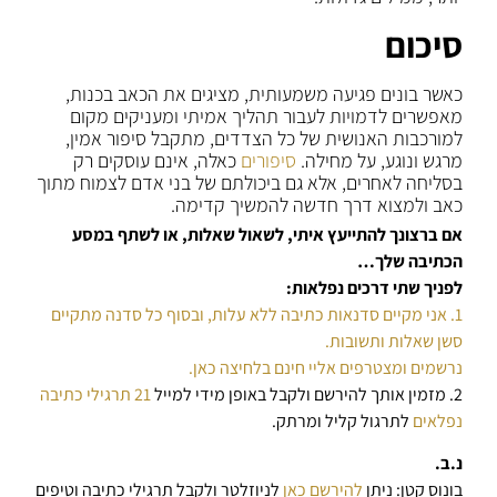
סיכום
כאשר בונים פגיעה משמעותית, מציגים את הכאב בכנות,
מאפשרים לדמויות לעבור תהליך אמיתי ומעניקים מקום
למורכבות האנושית של כל הצדדים, מתקבל סיפור אמין,
מרגש ונוגע, על מחילה.
סיפורים
כאלה, אינם עוסקים רק
בסליחה לאחרים, אלא גם ביכולתם של בני אדם לצמוח מתוך
כאב ולמצוא דרך חדשה להמשיך קדימה.
אם ברצונך להתייעץ איתי, לשאול שאלות, או לשתף במסע
הכתיבה שלך…
לפניך שתי דרכים נפלאות:
1. אני מקיים סדנאות כתיבה ללא עלות, ובסוף כל סדנה מתקיים
סשן שאלות ותשובות.
נרשמים ומצטרפים אליי חינם בלחיצה כאן.
2. מזמין אותך להירשם ולקבל באופן מידי למייל
21 תרגילי כתיבה
נפלאים
לתרגול קליל ומרתק.
נ.ב.
בונוס קטן: ניתן
להירשם כאן
לניוזלטר ולקבל תרגילי כתיבה וטיפים