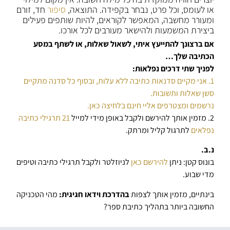
או לעומס, וכל פרט, נבחר בקפידה. התוצאה,
סיפור
חד, זורם
ומעורר מחשבה, המאפשר לקוראים, להיות שותפים פעילים
ביצירת המשמעות ולהישאר מעורבים לכל אורכו.
אם ברצונך להתייעץ איתי, לשאול שאלות, או לשתף במסע
הכתיבה שלך…
לפניך שתי דרכים נפלאות:
1. אני מקיים סדנאות כתיבה ללא עלות, ובסוף כל סדנה מתקיים
סשן שאלות ותשובות.
נרשמים ומצטרפים אליי חינם בלחיצה כאן.
2. מזמין אותך להירשם ולקבל באופן מידי למייל
21 תרגילי כתיבה
נפלאים
לתרגול קליל ומרתק.
נ.ב.
בונוס קטן: ניתן
להירשם כאן
לניוזלטר ולקבל תרגילי כתיבה וטיפים
מדי שבוע.
בינתיים, מזמין אותך לצפות
בהדרכת וידאו חגיגית:
מהי הטכניקה
החשובה ביותר בתהליך כתיבת ספר?