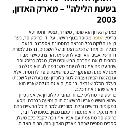
בשעת הלילה" – מארק האדון,
2003
מארק האדון הוא סופר, משורר, מאייר ותסריטאי
בריטי.
הספר
מסופר בגוף ראשון, על ידי כריסטופר, נער
בן 15 הלוקה ככל הנראה בתסמונת אספרגר. הנער
מגלה יום אחד שהכלב האהוב של השכנים, נרצח. למורת
רוחו של אביו, הוא יוצא לחפש את הרוצח. כאשר אביו
מחרים לו את מחברת הרישומים שלו, מגלה כריסטופר
שהתעלומה אף גדולה יותר משנדמה לו. הוא מגלה כי
אמו לא מתה מהתקף לב כפי שאביו סיפר לו תמיד, אלא
עזבה את הבית ועברה לגור בלונדון עם בעלה של שכנתו
בעלת הכלב שנרצח. בנוסף, הוא גם מגלה שאביו הוא
האיש שהרג את הכלב.
כריסטופר מחליט לברוח מהבית ללונדון אל אמו, כיוון
שהוא חושש מאביו ולראשונה חווה נסיעה ברכבת ומסע
במקומות חדשים ובלתי מוכרים. למרות כל הקשיים בהם
הוא נתקל, הוא מתמודד עמם מצוין. בסופו של דבר,
כריסטופר מתעמת עם אביו ואף זוכה לקבל כלב משלו.
ספרים נוספים שכתב מארק האדון: בום, הבית האדום,