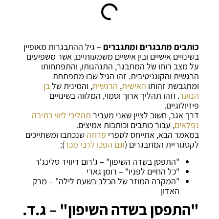
כותבים מתבגרים ומתגברים
– גיל ההתבגרות מאופיין
בשינויים אישיים ובין אישיים משמעותיים, אשר משפיעים
על מצב רוחו של המתבגר, התנהגותו, והתפתחותו
הרגשית והקוגניטיבית. זהו הגיל שבו מתפתחת
ומתגבשת זהותו
האישית
,
הרגשית
, והמינית של
בן
הנוער
. וזהו תהליך ארוך וסמוי, המלווה בשינויים
פיזיולוגיים.
דרך אגב, חשוב לציין שאני מעביר
תהליכי ליווי כתיבה
נפלאים
, עבור כותבים וכותבות אמיצים.
במאמר הבא, אתייחס לספרי
פרוזה
שנכתבו ומשתייכים
לקטגוריית המתבגרים (
וגם הפכו לרבי מכר
):
"התפסן בשדה השיפון" – ג'רום דיוויד סלינג'ר
"כל החיים לפניו" – רומן גארי
"המקרה המוזר של הכלב בשעת לילה" – מרק
האדון
"התפסן בשדה השיפון" – ג.ד.