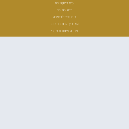
עליי בתקשורת
בלוג כתיבה
בית ספר לכתיבה
המדריך לכתיבת ספר
מתנה מיוחדת ממני
שעת כתיבה
ארכיון מאמרים
מפת אתר
הצהרת נגישות
מדיניות פרטיות
כל הזכויות שמורות לנבו רוזי – 2026 ©