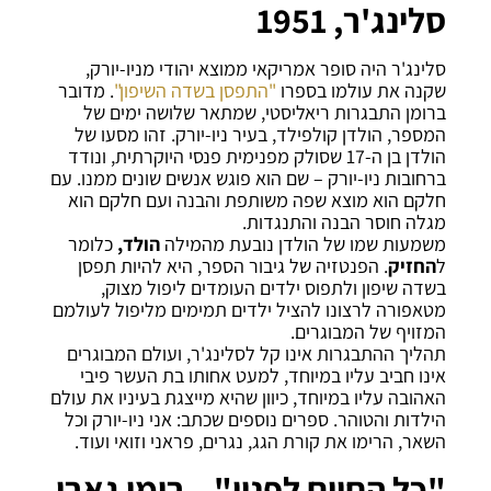
סלינג'ר, 1951
סלינג'ר היה סופר אמריקאי ממוצא יהודי מניו-יורק,
שקנה את עולמו בספרו
"התפסן בשדה השיפון"
. מדובר
ברומן התבגרות ריאליסטי, שמתאר שלושה ימים של
המספר, הולדן קולפילד, בעיר ניו-יורק. זהו מסעו של
הולדן בן ה-17 שסולק מפנימית פנסי היוקרתית, ונודד
ברחובות ניו-יורק – שם הוא פוגש אנשים שונים ממנו. עם
חלקם הוא מוצא שפה משותפת והבנה ועם חלקם הוא
מגלה חוסר הבנה והתנגדות.
משמעות שמו של הולדן נובעת מהמילה
הולד,
כלומר
ל
החזיק
. הפנטזיה של גיבור הספר, היא להיות תפסן
בשדה שיפון ולתפוס ילדים העומדים ליפול מצוק,
מטאפורה לרצונו להציל ילדים תמימים מליפול לעולמם
המזויף של המבוגרים.
תהליך ההתבגרות אינו קל לסלינג'ר, ועולם המבוגרים
אינו חביב עליו במיוחד, למעט אחותו בת העשר פיבי
האהובה עליו במיוחד, כיוון שהיא מייצגת בעיניו את עולם
הילדות והטוהר. ספרים נוספים שכתב: אני ניו-יורק וכל
השאר, הרימו את קורת הגג, נגרים, פראני וזואי ועוד.
"כל החיים לפניו" – רומן גארי,