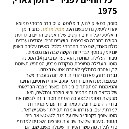
1975
סופר, במאי קולנוע, דיפלומט וטייס קרב צרפתי ממוצא
יהודי ליטאי, נודע בשם העט
אמיל אז'אר
. כתב רומן
ריאליסטי על חייהם הקשים של האנשים החיים בתחתית
הסולם בחברה הצרפתית. תושבים זרים, יהודים וערבים
כולם כאחד, שמצבם החברתי-כלכלי מאיים עליהם באופן
יום יומי, בנוסף לבדידות הקשה שבה הם נמצאים.
גיבור העלילה, מוחמד, הוא נער ערבי בן 14 המכונה
מומו. העלילה מסופרת מנקודת מבטו, המחפש תשומת
לב, ואהבה כתחליף לאהבת אמו שנרצחה.
גברת רוזה, מאדם יהודייה, היא זונה בעברה אשר
מאמצת את היתום. הרומן עוקב אחרי היחסים, החיבה
והנאמנות המתפתחים ביניהם. כאשר מצבה הבריאותי
של מדאם רוזה מחמיר והיא הולכת ונחלשת, היא
מבקשת ממומו לבצע בה המתת חסד. רוזה לובשת את
בגדיה היפים, חובשת פאה וביחד עם מומו יורדת
למרתף. שם, בעזרתו אומרת תפילת "שמע ישראל",
מומו שופך בקבוקי בושם על מנת לטשטש את ריח
הגופה. כעבור שלושה שבועות פורצים השכנים למרתף
כדי לגלות מה פשר הסירחון שעולה משם. שם, הם