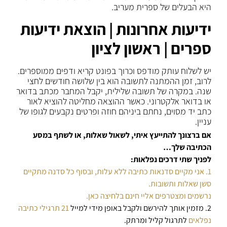
היא הבעלים של ספרית מעריב.
ידיעות אחרונות | הוצאת ידיעות
ספרים | ראשון לציון
יש לשלוח עותק מודפס וכרוך בפונט קריא ודפים ממוספרים.
לרוב, זמן ההמתנה לתשובה הוא בין שלושה חודשים לחצי
שנה. במקרה של תשובה שלילית, יקבל המחבר מכתב בדואר
או בדואר אלקטרוני. כאשר ההוצאה מחליטה להוציא לאור
כתב יד מסוים, נחתם ביניהם חוזה ופרטים נקבעים לגופו של
עניין.
אם ברצונך להתייעץ איתי, לשאול שאלות, או לשתף במסע
הכתיבה שלך…
לפניך שתי דרכים נפלאות:
1. אני מקיים סדנאות כתיבה ללא עלות, ובסוף כל סדנה מתקיים
סשן שאלות ותשובות.
נרשמים ומצטרפים אליי חינם בלחיצה כאן.
2. מזמין אותך להירשם ולקבל באופן מידי למייל
21 תרגילי כתיבה
נפלאים
לתרגול קליל ומרתק.