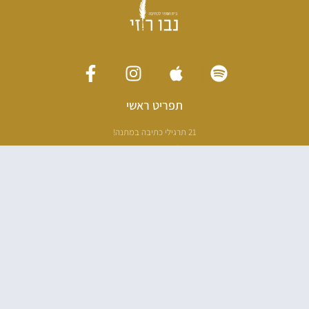
תפריט ראשי
21 תרגילי כתיבה במתנה!
ליווי כתיבה אישי
[חדר עריכה]
סדנה בניו יורק
ריטריט כתיבה תאילנד
סדנת כתיבה
הספרים שלי
100 דרכים לאבד את עצמך בהודו
100 דרכים לחזור
פודקאסט ספרותי
אודות