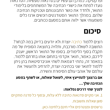
ופרקטיקה. כמו כן הם עשירים בסדנאות מעשיות. הסדנאות
נועדו לפתח את כישורי הכתיבה של המשתתפים בלימודי
התואר, ולחדד את כושר התבוננותם וטכניקות הכתיבה
שלהם. במהלך התואר הסטודנטים רוכשים ארגז כלים
משמעותי אשר ילווה אותם במסעם ככותבים.
סיכום
רוצים ללמוד
כתיבה
יוצרת ולא יודעים בדיוק במה לבחור?
התשובה לשאלה מורכבת, ותלויה בתוצאה הסופית של מה
תקבלו בסוף הלימודים. בסופו של התואר הראשון, יוענק
לידכם, כאמור, תואר אקדמי בתחום אותו בחרתם ללמוד.
במאמר זה, נתתי דוגמאות לשתי אוניברסיטאות בהן ניתן
ללמוד לתואר שני בכתיבה יוצרת, להרחיב ולהעשיר את
עולמם של אוהבי עולם הסיפורת והשירה.
אם ברצונך להתייעץ איתי, לשאול שאלות, או לשתף במסע
הכתיבה שלך…
לפניך שתי דרכים נפלאות:
1. אני מקיים סדנאות כתיבה ללא עלות, ובסוף כל סדנה מתקיים
סשן שאלות ותשובות.
נרשמים ומצטרפים אליי חינם בלחיצה כאן.