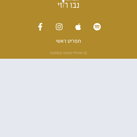
תפריט ראשי
21 תרגילי כתיבה במתנה!
ליווי כתיבה אישי
[חדר עריכה]
סדנה בניו יורק
ריטריט כתיבה תאילנד
סדנת כתיבה
הספרים שלי
100 דרכים לאבד את עצמך בהודו
100 דרכים לחזור
פודקאסט ספרותי
אודות
עליי בתקשורת