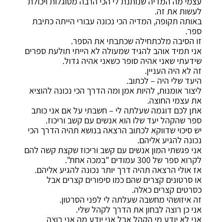
עצמי מה המדיה שנותנת לי הכי הרבה מסוגלות ויכולת
לעשות את זה.
באותה תקופה, המדיה הכי נכונה עבורי הייתה כתיבת
ספר.
זו הסיבה מלכתחילה שכתבתי את הספר.
אני תמיד אוהב להגיד שמעולה לא הייתי תולעת ספרים
שידעתי שאני אהיה סופר כשאני אהיה גדול.
זה לא היה העניין.
היעד שלי היה – לכתוב.
ליצור אומנות, להיות אמן ומה הדרך הכי נכונה להוציא
את עצמי החוצה.
אתן לכם דוגמה שעלתה לי – חשבתי על אם אני כותב
ספר שהקהל יעד שלו הוא אנשים עם קשב וריכוז.
יש סיכוי שדווקא לכתוב הרצאה בנושא תהיה הדרך הכי
נכונה להגיע אליהם.
אני פגשתי המון אנשים עם קשב וריכוז שקצת קשה להם
לקרוא ספר של 300 עמודים "במכה אחת".
אז אולי הרצאה תהיה דרך יותר נכונה להגיע אליהם.
או סרטונים קצרים שהם כמו סיפורים קצרים אבל
כסרטים קצרים כאלה.
זה איזושהי מחשבה שעלתה לי לפני הסרטון.
אני כן רוצה לבחון את הדרך לקהל שלי.
אני לא יודע מי הקהל אבל אני יודע מה אני רוצה