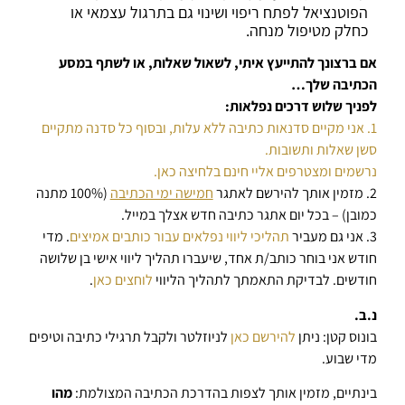
הפוטנציאל לפתח ריפוי ושינוי גם בתרגול עצמאי או
כחלק מטיפול מנחה.
אם ברצונך להתייעץ איתי, לשאול שאלות, או לשתף במסע
הכתיבה שלך…
לפניך שלוש דרכים נפלאות:
1. אני מקיים סדנאות כתיבה ללא עלות, ובסוף כל סדנה מתקיים
סשן שאלות ותשובות.
נרשמים ומצטרפים אליי חינם בלחיצה כאן.
2. מזמין אותך להירשם לאתגר
חמישה ימי הכתיבה
(100% מתנה
כמובן) – בכל יום אתגר כתיבה חדש אצלך במייל.
3. אני גם מעביר
תהליכי ליווי נפלאים עבור כותבים אמיצים
. מדי
חודש אני בוחר כותב/ת אחד, שיעברו תהליך ליווי אישי בן שלושה
חודשים. לבדיקת התאמתך לתהליך הליווי
לוחצים כאן
.
נ.ב.
בונוס קטן: ניתן
להירשם כאן
לניוזלטר ולקבל תרגילי כתיבה וטיפים
מדי שבוע.
בינתיים, מזמין אותך לצפות בהדרכת הכתיבה המצולמת:
מהו