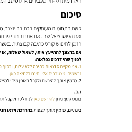
האקדמית תל-חי. מעבירים אותו מיטב המר
סיכום
קשת התחומים העוסקים בכתיבה יוצרת מגוו
ואת הפוטנציאל שבו. אם אתם כותבי פרוזה
הזמן לחיפוש קורס כתיבה קבוצתית באשר 
אם ברצונך להתייעץ איתי, לשאול שאלות, א
לפניך שתי דרכים נפלאות:
1. אני מקיים סדנאות כתיבה ללא עלות, ובסוף כל סדנה מתקיים סשן שאלות ותשובות.
נרשמים ומצטרפים אליי חינם בלחיצה כאן.
2. מזמין אותך להירשם ולקבל באופן מידי למייל
נ.ב.
בונוס קטן: ניתן
להירשם כאן
לניוזלטר ולקבל תרג
בינתיים, מזמין אותך לצפות
בהדרכת וידאו חגיג