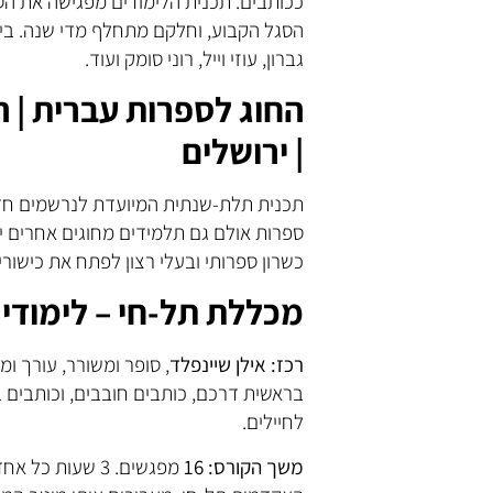
ככותבים. תכנית הלימודים מפגישה את הס
הסגל הקבוע, וחלקם מתחלף מדי שנה. בין 
גברון, עוזי וייל, רוני סומק ועוד.
החוג לספרות עברית | ה
| ירושלים
תכנית תלת-שנתית המיועדת לנרשמים חדש
ספרות אולם גם תלמידים מחוגים אחרים י
כשרון ספרותי ובעלי רצון לפתח את כישור
מכללת תל-חי – לימודי ח
רכז: אילן שיינפלד
, סופר ומשורר, עורך ו
בראשית דרכם, כותבים חובבים, וכותבים 
לחיילים.
משך הקורס: 16
מפגשים. 3 שעות