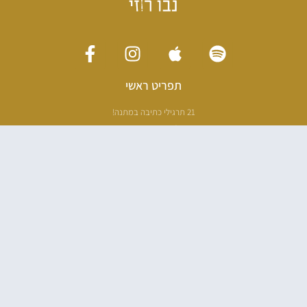
תפריט ראשי
21 תרגילי כתיבה במתנה!
ליווי כתיבה אישי
[חדר עריכה]
סדנה בניו יורק
ריטריט כתיבה תאילנד
סדנת כתיבה
הספרים שלי
100 דרכים לאבד את עצמך בהודו
100 דרכים לחזור
פודקאסט ספרותי
אודות
עליי בתקשורת