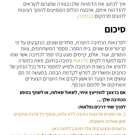
איך לכתוב את הדמויות שלנו בצורה שתגרום לקוראים
להזדהות איתם, ארבעת הכלים המסייעים להפוך רעיונות
לרגעים מרתקים
בכתיבה
.
סיכום
לסדנאות הכתיבה היוצרת, מחירים שונים, הנקבעים על פי
קריטריונים שונים: בית הספר, מספר המשתתפים, צוות
המורים, ועוד. אולם, קיימים מעט בתי ספר לכתיבה אשר שמו
להם למטרה לקיים
סדנאות
כתיבה בחינם, וזאת במטרה
להפיץ את בשורת הכתיבה ולסייע למספר גדול ככל הניתן של
כותבים ומשוררים, לפרוץ לקדמת הבמה. במעשה זה הם
עושים את הצעד הראשון לקדם את היוצרים הצעירים
והוותיקים אל חלומם הנכסף.
אם ברצונך להתייעץ איתי, לשאול שאלות, או לשתף במסע
הכתיבה שלך…
לפניך שתי דרכים נפלאות:
1. אני מקיים סדנאות כתיבה ללא עלות, ובסוף כל סדנה מתקיים
סשן שאלות ותשובות.
נרשמים ומצטרפים אליי חינם בלחיצה כאן.