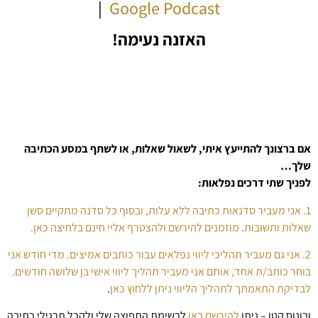
|
Google Podcast
האזנה נעימה!
אם ברצונך להתייעץ איתי, לשאול שאלות, או לשתף במסע הכתיבה
שלך…
לפניך שתי דרכים נפלאות:
1. אני מעביר סדנאות כתיבה ללא עלות, ובסוף כל סדנה מתקיים סשן
שאלות ותשובות. מוזמנים להירשם ולהצטרף אליי חינם בלחיצה כאן.
2. אני גם מעביר תהליכי ליווי נפלאים עבור כותבים אמיצים. מדי חודש אני
בוחר כותב/ת אחד, אותם אני מעביר תהליך ליווי אישי בן שלושה חודשים.
לבדיקת התאמתך לתהליך הליווי ניתן ללחוץ כאן
.
ובונוס קטן – ניתן
להירשם כאן
לרשימת התפוצה שלי ולקבל תרגילי כתיבה