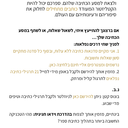
ולצאת למסע הכתיבה שלהם. ספרכם יכול להיות
הקטליזטור המעודד
כותבים מתחילים
לחלוק את
סיפוריהם ורעיונותיהם עם העולם.
אם ברצונך להתייעץ איתי, לשאול שאלות, או לשתף במסע
הכתיבה שלך…
לפניך שתי דרכים נפלאות:
1. אני מקיים סדנאות כתיבה ללא עלות, ובסוף כל סדנה מתקיים
סשן שאלות ותשובות.
נרשמים ומצטרפים אליי חינם בלחיצה כאן.
2. מזמין אותך להירשם ולקבל באופן מידי למייל
21 תרגילי כתיבה
נפלאים
לתרגול קליל ומרתק.
נ.ב.
בונוס קטן: ניתן
להירשם כאן
לניוזלטר ולקבל תרגילי כתיבה וטיפים
מדי שבוע.
בינתיים, מזמין אותך לצפות
בהדרכת וידאו חגיגית:
מהי הטכניקה
החשובה ביותר בתהליך כתיבת ספר?