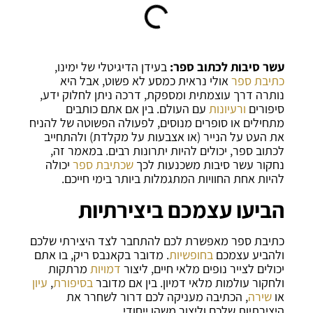
עשר סיבות לכתוב ספר:
בעידן הדיגיטלי של ימינו,
כתיבת ספר
אולי נראית כמסע לא פשוט, אבל היא
נותרה דרך עוצמתית ומספקת, דרכה ניתן לחלוק ידע,
סיפורים
ורעיונות
עם העולם. בין אם אתם כותבים
מתחילים או סופרים מנוסים, לפעולה הפשוטה של להניח
את העט על הנייר (או אצבעות על מקלדת) ולהתחייב
לכתוב ספר, יכולים להיות יתרונות רבים. במאמר זה,
נחקור עשר סיבות משכנעות לכך
שכתיבת ספר
יכולה
להיות אחת החוויות המתגמלות ביותר בימי חייכם.
הביעו עצמכם ביצירתיות
כתיבת ספר מאפשרת לכם להתחבר לצד היצירתי שלכם
ולהביע עצמכם
בחופשיות
. מדובר בקאנבס ריק, בו אתם
יכולים לצייר נופים מלאי חיים, ליצור
דמויות
מרתקות
ולחקור עולמות מלאי דמיון. בין אם מדובר
בסיפורת
,
עיון
או
שירה
, הכתיבה מעניקה לכם דרור לשחרר את
היצירתיות שלכם וליצור משהו ייחודי.