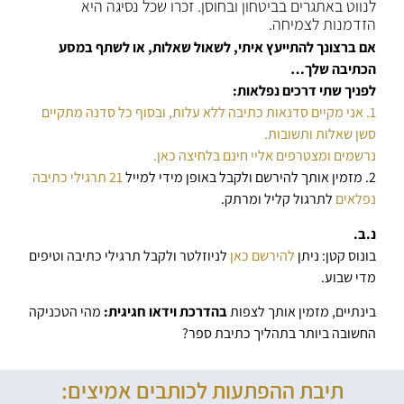
לנווט באתגרים בביטחון ובחוסן. זכרו שכל נסיגה היא
הזדמנות לצמיחה.
אם ברצונך להתייעץ איתי, לשאול שאלות, או לשתף במסע
הכתיבה שלך…
לפניך שתי דרכים נפלאות:
1. אני מקיים סדנאות כתיבה ללא עלות, ובסוף כל סדנה מתקיים
סשן שאלות ותשובות.
נרשמים ומצטרפים אליי חינם בלחיצה כאן.
2. מזמין אותך להירשם ולקבל באופן מידי למייל
21 תרגילי כתיבה
נפלאים
לתרגול קליל ומרתק.
נ.ב.
בונוס קטן: ניתן
להירשם כאן
לניוזלטר ולקבל תרגילי כתיבה וטיפים
מדי שבוע.
בינתיים, מזמין אותך לצפות
בהדרכת וידאו חגיגית:
מהי הטכניקה
החשובה ביותר בתהליך כתיבת ספר?
תיבת ההפתעות לכותבים אמיצים: