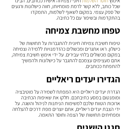
אימוץ
חוסר השלמות
חיוני לצמיחה אישית ככותבים. הבינו
שכל כותב, ללא קשר לרמת מומחיותו, חווה כישלונות ורגעים
של ספק עצמי. במקום לשאוף לשלמות, התמקדו
בהתקדמות ובשיפור עם כל כתיבה.
טפחו מחשבת צמיחה
טיפוח חשיבת צמיחה חיונית להתגברות על תחושות של
כישלון. ראו אתגרים ומכשולים כהזדמנויות ללמידה וצמיחה
במקום מכשולים בלתי עבירים. על ידי אימוץ חשיבת צמיחה,
אתם מעצימים עצמכם להתגבר על כישלונות ולהמשיך
להתפתח ככותבים.
הגדירו יעדים ריאליים
הגדרת יעדים ריאליים היא המפתח לשמירה על מוטיבציה
ומומנטום במסע כתיבתכם. חלקו את שאיפות הכתיבה
ארוכות הטווח שלכם למשימות הניתנות לניהול והשגה. על
ידי הצבת יעדים ריאליים, אתם יוצרים מפת דרכים להצלחה
ומפחיתים תחושות של הצפה וחוסר התאמה.
חגגו הישגים