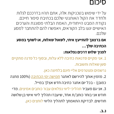
סיכום
על ידי שימוש בטכניקות אלה, אתם תהיו בדרככם לגלות
ולחדד את הקול האותנטי שלכם בכתיבת סיפור חייכם.
נקודת המבט הייחודית, האמת הבלתי מסוננת והערכים
האישיים יגעו בלב הקוראים, ויאפשרו להם להתחבר למסע
שלכם.
אם ברצונך להתייעץ איתי, לשאול שאלות, או לשתף במסע
הכתיבה שלך…
לפניך שלוש דרכים נפלאות:
1. אני מקיים סדנאות כתיבה ללא עלות, ובסוף כל סדנה מתקיים
סשן שאלות ותשובות.
נרשמים ומצטרפים אליי חינם בלחיצה כאן.
2. מזמין אותך להירשם לאתגר
חמישה ימי הכתיבה
(100% מתנה
כמובן) – בכל יום אתגר כתיבה חדש אצלך במייל.
3. אני גם מעביר
תהליכי ליווי נפלאים עבור כותבים אמיצים
. מדי
חודש אני בוחר כותב/ת אחד, שיעברו תהליך ליווי אישי בן שלושה
חודשים. לבדיקת התאמתך לתהליך הליווי
לוחצים כאן
.
נ.ב.