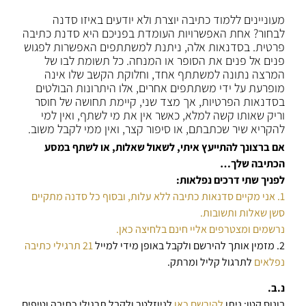
מעוניינים ללמוד כתיבה יוצרת ולא יודעים באיזו סדנה
לבחור? אחת האפשרויות העומדת בפניכם היא סדנת כתיבה
פרטית. בסדנאות אלה, ניתנת למשתתפים האפשרות לפגוש
פנים אל פנים את הסופר או המנחה. כל תשומת לבו של
המרצה נתונה למשתתף אחד, וחלוקת הקשב שלו אינה
מופרעת על ידי משתתפים אחרים, אלו היתרונות הבולטים
בסדנאות הפרטיות, אך מצד שני, קיימת תחושה של חוסר
וריק שאותו קשה למלא, כאשר אין את מי לשתף, ואין למי
להקריא שיר שכתבתם, או סיפור קצר, ואין ממי לקבל משוב.
אם ברצונך להתייעץ איתי, לשאול שאלות, או לשתף במסע
הכתיבה שלך…
לפניך שתי דרכים נפלאות:
1. אני מקיים סדנאות כתיבה ללא עלות, ובסוף כל סדנה מתקיים
סשן שאלות ותשובות.
נרשמים ומצטרפים אליי חינם בלחיצה כאן.
2. מזמין אותך להירשם ולקבל באופן מידי למייל
21 תרגילי כתיבה
נפלאים
לתרגול קליל ומרתק.
נ.ב.
בונוס קטן: ניתן
להירשם כאן
לניוזלטר ולקבל תרגילי כתיבה וטיפים