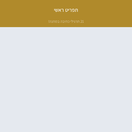
תפריט ראשי
21 תרגילי כתיבה במתנה!
ליווי כתיבה אישי
[חדר עריכה]
סדנה בניו יורק
ריטריט כתיבה תאילנד
סדנת כתיבה
הספרים שלי
100 דרכים לאבד את עצמך בהודו
100 דרכים לחזור
פודקאסט ספרותי
אודות
עליי בתקשורת
בלוג כתיבה
בית ספר לכתיבה
המדריך לכתיבת ספר
מתנה מיוחדת ממני