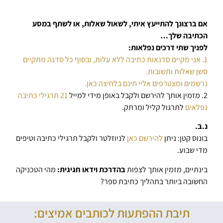
אם ברצונך להתייעץ איתי, לשאול שאלות, או לשתף במסע
הכתיבה שלך…
לפניך שתי דרכים נפלאות:
1. אני מקיים סדנאות כתיבה ללא עלות, ובסוף כל סדנה מתקיים
סשן שאלות ותשובות.
נרשמים ומצטרפים אליי חינם בלחיצה כאן.
2. מזמין אותך להירשם ולקבל באופן מידי למייל
21 תרגילי כתיבה
נפלאים
לתרגול קליל ומרתק.
נ.ב.
בונוס קטן: ניתן
להירשם כאן
לניוזלטר ולקבל תרגילי כתיבה וטיפים
מדי שבוע.
בינתיים, מזמין אותך לצפות
בהדרכת וידאו חגיגית:
מהי הטכניקה
החשובה ביותר בתהליך כתיבת ספר?
תיבת ההפתעות לכותבים אמיצים: