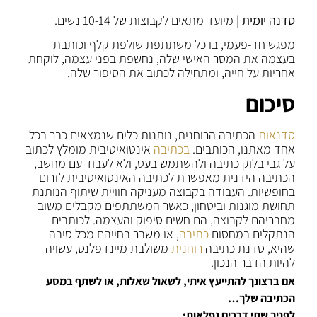
סדנה יומית |
מיועד מתאים לקבוצות של 10-14 נשים.
מפגש חד-פעמי, בו כל משתתפת שולפת קלף וכותבת
בעצמה את המסר האישי שלה, נחשפת בפני עצמה, לוקחת
אחריות על חייה, ומתחילה לכתוב את הסיפור שלה.
סיכום
סדנאות
הכתיבה הרוחנית, נותנות כלים שנמצאים כבר בכל
אחד מאתנו, הכותבים.
בכתיבה
אינטואיטיבית מומלץ לכתוב
על גבי בלוק כתיבה ולהשתמש בעט, ולא לעבוד עם מחשב,
הכתיבה הידנית מאפשרת לכתיבה האינטואיטיבית לזרום
בחופשיות. העבודה בקבוצה מעניקה חוויית שיתוף הנותנת
תחושת מוגנות וביטחון, כאשר המשתתפים מקבלים משוב
מחבריהם לקבוצה, הם חשים סיפוק והעצמה. לכותבים
הנתקלים במחסום
כתיבה
, או משבר בחייהם מכל סיבה
שהיא, סדנת כתיבה
רוחנית
משולבת מיינדפלנס, עשויה
להיות הדבר הנכון.
אם ברצונך להתייעץ איתי, לשאול שאלות, או לשתף במסע
הכתיבה שלך…
לפניך שתי דרכים נפלאות: