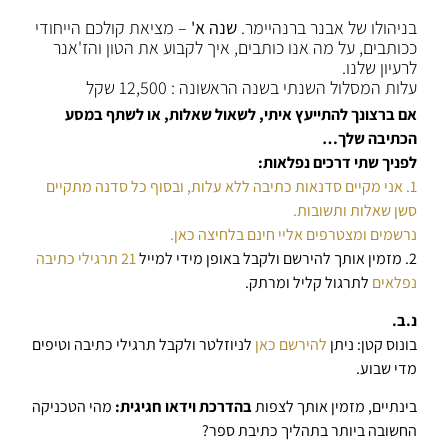
בניהולו של אבנר ברנהיימר.
שנה א'
– מציאת קולכם הייחודי
ככותבים, על מה אנו כותבים, איך לקבוע את הטון והז'אנר
לרעיון שלנו.
עלות המסלול השנתי בשנה הראשונה : 12,500 שקל
אם ברצונך להתייעץ איתי, לשאול שאלות, או לשתף במסע
הכתיבה שלך…
לפניך שתי דרכים נפלאות:
1. אני מקיים סדנאות כתיבה ללא עלות, ובסוף כל סדנה מתקיים
סשן שאלות ותשובות.
נרשמים ומצטרפים אליי חינם בלחיצה כאן.
2. מזמין אותך להירשם ולקבל באופן מידי למייל
21 תרגילי כתיבה
נפלאים
לתרגול קליל ומרתק.
נ.ב.
בונוס קטן: ניתן
להירשם כאן
לניוזלטר ולקבל תרגילי כתיבה וטיפים
מדי שבוע.
בינתיים, מזמין אותך לצפות
בהדרכת וידאו חגיגית:
מהי הטכניקה
החשובה ביותר בתהליך כתיבת ספר?