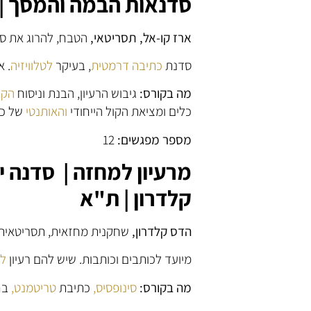
סדנאות הבמה והמסך | ה
ארז קו-אל, תסריטאי,
הטבח, להרוג את ס
סדנת
כתיבה דרמטית
, בעיקר
לטלוויזיה
. א
מה בקורס:
גיבוש הרעיון, הבנת וניסוח
הקו
כלים ומציאת הקול הייחודי
והאותנטי
של כל
מספר מפגשים:
12
מרעיון למחזה | סדנה י
קלדרון | ת"א
הדס קלדרון,
שחקנית מחזאית, תסריטאית,
מיועד לכותבים וכותבות. שיש להם רעיון
ל
מה בקורס:
סינופסיס,
כתיבת
טריטמנט,
בח