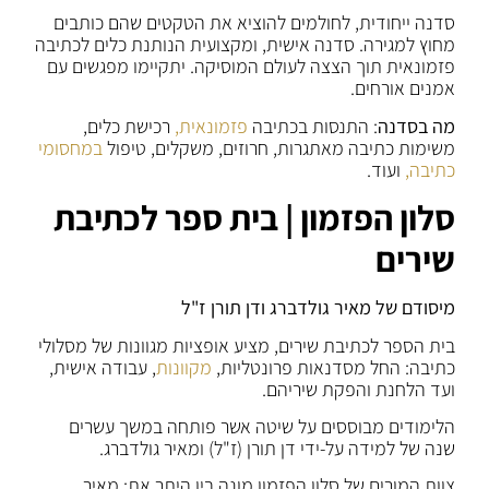
סדנה ייחודית, לחולמים להוציא את הטקטים שהם כותבים
מחוץ למגירה. סדנה אישית, ומקצועית הנותנת כלים לכתיבה
פזמונאית תוך הצצה לעולם המוסיקה. יתקיימו מפגשים עם
אמנים אורחים.
מה בסדנה
: התנסות בכתיבה
פזמונאית,
רכישת כלים,
משימות כתיבה מאתגרות, חרוזים, משקלים, טיפול
במחסומי
כתיבה,
ועוד.
סלון הפזמון | בית ספר לכתיבת
שירים
מיסודם של מאיר גולדברג ודן תורן ז"ל
בית הספר לכתיבת שירים, מציע אופציות מגוונות של מסלולי
כתיבה: החל מסדנאות פרונטליות,
מקוונות
, עבודה אישית,
ועד הלחנת והפקת שיריהם.
הלימודים מבוססים על שיטה אשר פותחה במשך עשרים
שנה של למידה על-ידי דן תורן (ז"ל) ומאיר גולדברג.
צוות המורים של סלון הפזמון מונה בין היתר את: מאיר