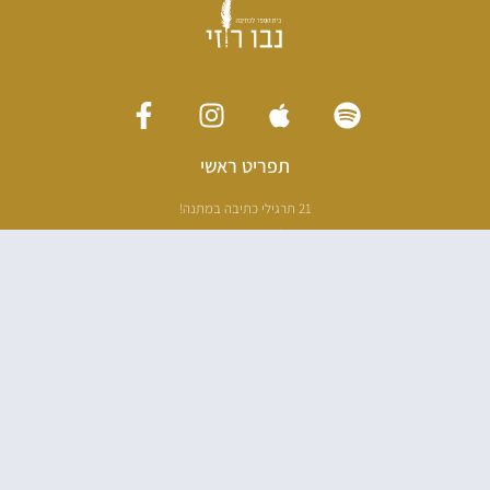
תפריט ראשי
21 תרגילי כתיבה במתנה!
ליווי כתיבה אישי
[חדר עריכה]
סדנה בניו יורק
ריטריט כתיבה תאילנד
סדנת כתיבה
הספרים שלי
100 דרכים לאבד את עצמך בהודו
100 דרכים לחזור
פודקאסט ספרותי
אודות