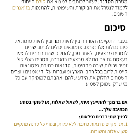
מטרת הסדנה:
לעזור לכותבים למצוא את
קולם
הייחודי,
ללמוד לנטרל את הביקורת והשיפוטיות, להתנסות
בז'אנרים
השונים.
סיכום
בעבר התקיימה הפרדה בין להיות זמר ובין להיות פזמונאי.
כיום גבולות אלו נפרצו. פזמונאים יכולים לכתוב שירים
לזמרים מבצעים, ולאחר מכן, להחליט שהם בוחרים לבצעו
בעצמם גם אם הם לא מבצעים בהגדרה, וזמרים בעלי קול
זמיר ויכולות שירה מדהימות. סדנאות כתיבת פזמונאות
קיימות לרוב בכל רחבי הארץ ומועברות על-ידי אמנים ויוצרים
השמחים לחלוק את הידע שלהם ואהבתם למוסיקה עם כל
מי שרק שמוכן לשמוע.
אם ברצונך להתייעץ איתי, לשאול שאלות, או לשתף במסע
הכתיבה שלך…
לפניך שתי דרכים נפלאות:
1. אני מקיים סדנאות כתיבה ללא עלות, ובסוף כל סדנה מתקיים
סשן שאלות ותשובות.