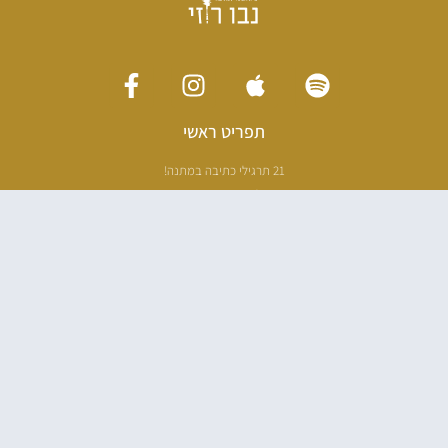
תפריט ראשי
21 תרגילי כתיבה במתנה!
ליווי כתיבה אישי
[חדר עריכה]
סדנה בניו יורק
ריטריט כתיבה תאילנד
סדנת כתיבה
הספרים שלי
100 דרכים לאבד את עצמך בהודו
100 דרכים לחזור
פודקאסט ספרותי
אודות
עליי בתקשורת