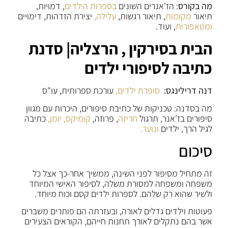
מה בקורס
: הז'אנרים השונים
בספרות הילדים
, דמויות,
תיאור
מקומות
, תיאור רגשות,
עלילה,
יצירת הזדהות, דימויים
ומטאפורות
, ועוד.
הבית בסירקין , הרצליה| סדנת
כתיבה לסיפורי ילדים
דנה דרילינגס:
סופרת ילדים,
עורכת ספרותית, עו"ס
מה בסדנה: טכניקות של כתיבת סיפורים, היכרות עם מגוון
סיפורים בז'אנר, תרגול
חריזה
, פרוזה,
קומיקס,
יומן,
כתיבה
לגיל הרך, ילדים
ונוער.
סיכום
זה מתחיל מסיפור לפני השינה, ממשיך אחר-כך אצל כל
משפחה ומשפחה למסורת משלה, לסיפור האישי המיוחד
ולשיר שהוא רק שלהם. לספרות ילדים קסם וכוח מיוחד.
פעוטות וילדים גדלים לאורה, ובעזרתה הם פותרים משברים
אשר בהם נתקלים לאורך תחנות חייהם, הקוראים הצעירים