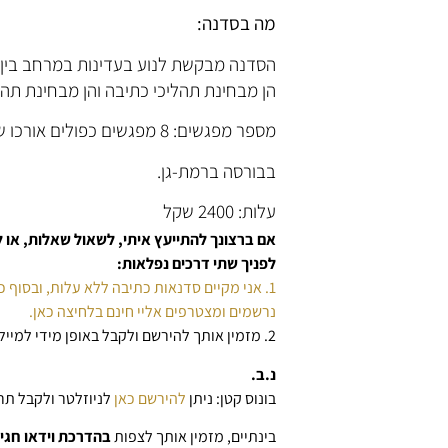
מה בסדנה:
הסדנה מבקשת לנוע בעדינות במרחב בין כ
הן מבחינת תהליכי כתיבה והן מבחינת תהלי
מספר מפגשים: 8 מפגשים כפולים אורכו של כל מפגש כ-3 שעות.
בבורסה ברמת-גן.
עלות: 2400 שקל
אם ברצונך להתייעץ איתי, לשאול שאלות, א
לפניך שתי דרכים נפלאות:
1. אני מקיים סדנאות כתיבה ללא עלות, ובסוף כל סדנה מתקיים סשן שאלות ותשובות.
נרשמים ומצטרפים אליי חינם בלחיצה כאן.
2. מזמין אותך להירשם ולקבל באופן מידי למייל
נ.ב.
בונוס קטן: ניתן
להירשם כאן
לניוזלטר ולקבל תרג
בינתיים, מזמין אותך לצפות
בהדרכת וידאו חגיג