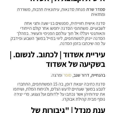
סמדר שרת
מנחת סדנאות, עיתונאית תרבות, משוררת
ומחזאית
סדנה אישית חווייתית, מפגשים בני שעה וחצי אחת
לשבועיים. משתתפי הסדנה יחפשו אחר קולם הייחודי
והאותנטי ויצללו אל תוך עולמם הפנימי והעשיר. במהלך
הסדנה יינתן למשתתפים, ליווי במייל במשך השבוע ופידבק
על מה שיכתבו בזמן הסדנה.
עיריית אשדוד | לכתוב. לנשום. |
בשקיעה של אשדוד
בהנחיית, דרור שגב
,
סופר
ומרצה.
סדנת כתיבה יוצאת דופן, בה 15 המשתתפים, התחברו
לטבע במשך שעתיים לרעש הגלים, ולניחוח המלח, ושיתפו
את יצירותיהן אשר נכתבו על ילדותם ועל געגוע. פרי יצירה
נוסף מבית קהילת אבוקדו.
ענת מנדל | "גיבורות של