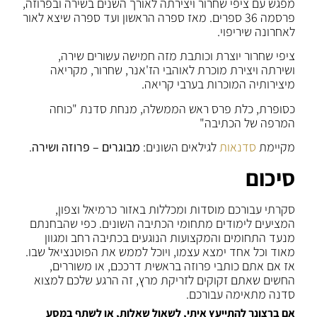
מפגש עם ציפי שחרור ויצירתה לאורך השנים בשירה ובפרוזה,
פרסמה 36 ספרים. מאז ספרה הראשון ועד ספרה שיצא לאור
לאחרונה שיריפוי.
ציפי שחרור יוצרת וכותבת מזה חמישה עשורים שירה,
ושירתה ויצירת מוכרת לאוהבי הז'אנר, שחרור, מקריאה
מיצירותיה המוכרות בערבי קריאה.
כסופרת, כלת פרס ראש הממשלה, מנחת סדנת "כוחה
המרפה של הכתיבה"
מקיימת
סדנאות
לגילאים השונים:
מבוגרים – פרוזה ושירה
.
סיכום
סקרתי עבורכם מוסדות ומכללות באזור כרמיאל וצפון,
המציעים לימודים מתחומי הכתיבה השונים. כפי שהבחנתם
מנעד התחומים והמקצועות הנוגעים בכתיבה רחב ומגוון
מאוד וכל אחד ימצא עצמו, ויוכל לממש את הפוטנציאל שבו.
אז אם אתם כותבי פרוזה בראשית דרככם, או משוררים,
החשים שאתם זקוקים לזריקת מרץ, זה הרגע שלכם למצוא
סדנה מתאימה עבורכם.
אם ברצונך להתייעץ איתי, לשאול שאלות, או לשתף במסע