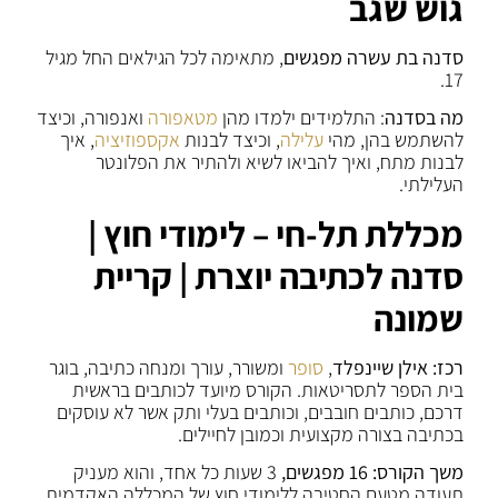
גוש שגב
סדנה בת עשרה מפגשים
, מתאימה לכל הגילאים החל מגיל
17.
מה בסדנה
: התלמידים ילמדו מהן
מטאפורה
ואנפורה, וכיצד
להשתמש בהן, מהי
עלילה
, וכיצד לבנות
אקספוזיציה
, איך
לבנות מתח, ואיך להביאו לשיא ולהתיר את הפלונטר
העלילתי.
מכללת תל-חי – לימודי חוץ |
סדנה לכתיבה יוצרת | קריית
שמונה
רכז: אילן שיינפלד
,
סופר
ומשורר, עורך ומנחה כתיבה, בוגר
בית הספר לתסריטאות. הקורס מיועד לכותבים בראשית
דרכם, כותבים חובבים, וכותבים בעלי ותק אשר לא עוסקים
בכתיבה בצורה מקצועית וכמובן לחיילים.
משך הקורס: 16 מפגשים,
3 שעות כל אחד, והוא מעניק
תעודה מטעם החטיבה ללימודי חוץ של המכללה האקדמית