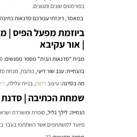
בפורמטים שונים ומגוונים.
במאמר, ריכזתי עבורכם סדנאות כתיבה 
ביוזמת מפעל הפיס | מ
| אור עקיבא
מבית "סדנאות הבית" מספר מפגשים:
0
בהנחיית: ענב שור דיעי,
כותבת, מנחת סדנ
מה בסדנה:
עיצוב
דמות
, בניית עלילה,
דיא
שמחת הכתיבה | סדנת כת
הנחייה: לילך גליל,
סופרת ומשוררת ישראל
מיועד למשתתפים אשר השתתפו בעבר בכת
מספר מפגשים
: 23.