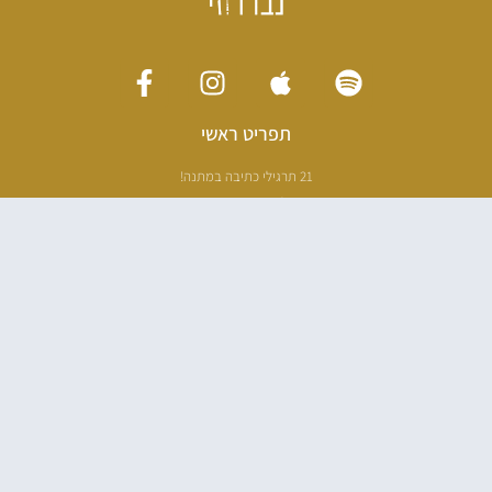
תפריט ראשי
21 תרגילי כתיבה במתנה!
ליווי כתיבה אישי
[חדר עריכה]
סדנה בניו יורק
ריטריט כתיבה תאילנד
סדנת כתיבה
הספרים שלי
100 דרכים לאבד את עצמך בהודו
100 דרכים לחזור
פודקאסט ספרותי
אודות
עליי בתקשורת