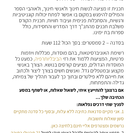
תכנית זו מציעה לנשות חינוך ולאנשי חינוך, ולאוהבי הספר
והמילים להיפגש במקום בו אפשר לפתח יכולות קוגניטיביות
ורגשיות, והסתכלות פנימית ועיבוד חוויות. תכנית הקורס
משלבת תכנים מהתנ"ך דרך המדרש והחסידות, כולל
ספרות בת ימינו.
בסדנה – 2 סמסטרים: בסך הכול 112 שעות
רשימת האוניברסיטאות, בהם מוסדות, מכללות ויוזמות
פרטיות, המציעות ללמוד את רזי
הביבליותרפיה,
כמעט כל
המוסדות הגדולים, מציעים קורסים בנושא. הצורך באנשי
מקצוע ובמטפלים גדל. ואנשים חשים בצורך ליצור ולכתוב
את חייהם ללא פילטרים ובתוך כך לעבור תהליך של צמיחה,
גדילה והתפתחות.
אם ברצונך להתייעץ איתי, לשאול שאלות, או לשתף במסע
הכתיבה שלך…
לפניך שתי דרכים נפלאות:
1. אני מקיים סדנאות כתיבה ללא עלות, ובסוף כל סדנה מתקיים
סשן שאלות ותשובות.
נרשמים ומצטרפים אליי חינם בלחיצה כאן.
2. מזמין אותך להירשם ולקבל באופן מידי למייל
21 תרגילי כתיבה