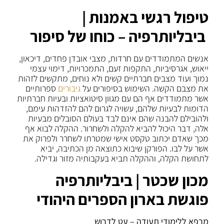
טיפול רגשי באמנות |
ביבליותרפיה – כוחו של סיפור
אנשים המתמודדים עם חרדות, מצבי אובדן פחדים, דיכאון,
ייאוש, אגרסיביות, התקפות זעם, התמכרויות, דימוי עצמי
נמוך ועוד מצבים חברתיים קשים ולא נוחים, מתקשים לזהות
את מצבם הקשה. השימוש בסיפורים על
גיבורים
ספרותיים
אשר מתמודדים אף הם עם מגוון סיטואציות ובעיות חברתיות
הדומות לבעיות שלהם, עשויה לגרום להם להזדהות עימם,
ולהובילם להבנה שהם אינם לבד בעולם הסובלים מבעיות
אלה, דבר היכול להביא להקלה ולשחרור. ההקלה לבוא אף
מכך שאדם יכתוב טקסט אישי שמטרתו לשחרר ולפרוק את
אשר על לבו. הפורקן שיבוא כתוצאה מן הכתיבה, יביא
לתחושת הקלה, וההקלה תביא בעקבותיה מזור וגדילה.
מכון שכטר | ביבליותרפיה
פוגשת בארון הספרים היהודי
מרפא ללימודי תעודה – עט לדרוש