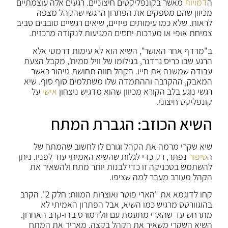
ה
דמויות
מאשר בקונפליקטים חיצוניים. רגעים אלה עוצמתיים
מכיוון שהם מספקים את הפתרון הרגשי שהקהל מצפה
לראות. שלא כמו עימותים פיזיים, שיאים רגשיים סובבים סביב
צמיחת אופי או מערכות יחסים המגיעות לנקודה מרכזית.
ב"מרדף אחר האושר", השיא הוא לא עימות דרמטי אלא
הרגע שבו כריס גרדנר, בגילומו של וויל סמית', מקבל הצעת
עבודה שמשנה את חייו. הקהל חווה תחושת טיהור כאשר
המאבק, ההקרבה וההתמדה שלו משתלמים סוף סוף. שיא
רגשי נוגע בלב הקורא מכיוון שהוא מדגיש ניצחון
אישי
על
קונפליקט חיצוני.
השיא הכוזב: הגברת המתח
שיא שקרי מרמה את הקהל וגורם לו לחשוב שהמתח של
ה
סיפור
נפתר, רק כדי לגלות שהשיא האמיתי עוד לפניו. ניתן
להשתמש בטכניקה זו כדי לבנות יותר מתח ולהשאיר את
הקהל מעורב מעבר למה שציפו.
קחו לדוגמא את "הארי פוטר ואוצרות המוות: חלק 2". הקרב
בהוגוורטס מרגיש כמו השיא, אבל הפתרון האמיתי לא
מתרחש עד שהארי מתעמת עם וולדמורט בדו-קרב האחרון.
השיא השקרי משאיר את הקהל בקצה, מאריך את המתח