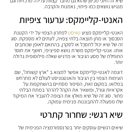
שיא זה חיוני מכיוון שהוא גם מחבר קצוות עלילה מרכזיות וגם
מנגיש נושאים כמו פיתוי, נאמנות והקרבה.
האנטי-קליימקס: ערעור ציפיות
האנטי-קליימקס מציע
טוויסט
לפתרון הצפוי על ידי הקטנת
הסכסוך או מתן תוצאה בלתי צפויה, לעתים לא מספקת. סוג
זה של שיא יכול לתסכל או לסקרן, בהתאם לאופן שכותבים
אותו. אנטי-קליימקס משרת נושא ספיציפי, חושף את חוסר
התוחלת של מסע הגיבור או מדגיש שאלה פילוסופית גדולה
יותר.
דוגמה לאנטי-קליימקס אפשר למצוא ב "ארץ קשוחה", שם
העימות הצפוי בין הגיבור והאנטגוניסט לעולם לא מתרחש
במלואו. במקום זאת, הסיפור מסתיים בהשתקפות על
אקראיות וגורל, ומשאיר את הקהל להרהר במתח הבלתי
פתור. סוג זה של שיא מאלץ את הצופה להעביר את המיקוד
שלו מפעולה להתבוננות פנימית עמוקה.
שיא רגשי: שחרור קתרטי
שיאים רגשיים עוסקים יותר בטרנספורמציה הפנימית של