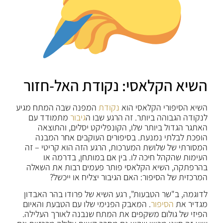
השיא הקלאסי: נקודת האל-חזור
השיא הסיפורי הקלאסי הוא
נקודת
המפנה שבה המתח מגיע
לנקודה הגבוהה ביותר. זה הרגע שבו ה
גיבור
מתמודד עם
האתגר הגדול ביותר שלו, הקונפליקט יסלים, והתוצאה
הופכת לבלתי נמנעת. בסיפורים העוקבים אחר המבנה
המסורתי של שלושת המערכות, הרגע הזה הוא קריטי – זה
העימות שהקהל חיכה לו. בין אם במותחן, בדרמה או
בהרפתקה, השיא הקלאסי פותר פעמים רבות את השאלה
המרכזית של הסיפור: האם הגיבור יצליח או ייכשל?
לדוגמה, ב"שר הטבעות", רגע השיא של פרודו בהר האבדון
מגדיר את
הסיפור
. המאבק הפנימי שלו עם הטבעת והאיום
הפיזי של גולום משקפים את המתח שנבנה לאורך העלילה.