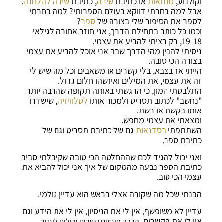
וקולנוע,
מחזאות
או כתיבת
שירה
, כתיבת
שירה להלחנה
.
אבל למה בחרתי דווקא בעולם הספרותי? למה בחרתי
לספר את הסיפור שלי בצורה של
ספר
?
וכמו כל כותב בתחילת הדרך, אני חוזר אחורה לגילאי
19-18, רק רציתי להביע את עצמי.
ניסיתי להבין מהי הדרך שבה אני אוכל להביע את עצמי
בצורה הכי טובה.
הייתי אז בצבא, בלי קשרים או משאבים וכל מה שיש לי
זה את עצמי, את המילים ואיזשהו חלום גדול.
התלבטתי המון, כי הרגשתי באותה תקופה שהרבה יותר
"נחשב" לכתוב תסריט ולמכור אותו
לטלוויזיה
, שישדרו
אותו בקשת או רשת.
ומצאתי את עצמי מחפש.
השתתפתי
בסדנאות
גם של כתיבת תסריט וגם של
כתיבת ספר.
ואני יכול להגיד לכם שההחלטה הכי טובה שקיבלתי סביב
כתיבת הספר נבעה מהמקום של איך אני יכול להביא את
עצמי הכי טוב.
הבנתי שכל מה שקורה אצלי בראש הוא עדיין גולמי.
עדיין לא משופשף, אין לי את הניסיון, אין לי את הידע וגם
אין לי את הקשרים.
הרבה פעמים קשרים יכולים לעזור