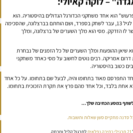
דה" – לוקה קאיולי:
רעוש" הוא אחד משחקני הכדורגל הגדולים בהיסטוריה. הוא
נולד וגדל ברוסאריו (ארגנטינה). בהגיעו לגיל 13, עבר לשחק בספרד, ושם הוחתם בברצלונה, שהסכימה
אשר לו הזדקק. מסי הוא מלך השערים של ברצלונה, ומלך
א שיאן ההופעות ומלך השערים של כל הזמנים של נבחרת
דרום אמריקה. רבים נוטים לחשוב על מסי כאחד משחקני
ים כטוב בהיסטוריה.
 אחד התפרסם מאוד בתחומו והיה, לבעל שם בתחומו. על כל אחד
לא אחת בלבד, וכל אחד מהם פרץ את תקרת הזכוכית בתחומו.
ו לשתף במסע הכתיבה שלך…
21 תרגילי כתיבה נפלאים
לתרגול קליל ומרתק.