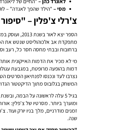
לאונרד כהן –
"החיים של ליאונרד 
מסי –
"הילד שהפך לאגדה" – לוקה
צ'רלי צ'פלין – "סיפור 
הספר יצא לאור בשנת 2013, ועוסק במקור השראתו של
מתפקדת אב אלכוהוליסט שנטש את המ
ברחובות ובבתי מחסה חסר כל, רעב וסו
מי לא מכיר את הדמות האייקונית אותה
דמות בהופעה מרופטת, במגבעת עגולה 
נצרבו לעד ונכנסו לפנתיאון הסרטים הט
המשחק בגלובוס מתוך הדיקטטור הגדול 
ומוערך ביותר. מסרטיו של צ'פלין: אור
שנה.
"ההומור מחזק את יצר קיומנו ושומר 