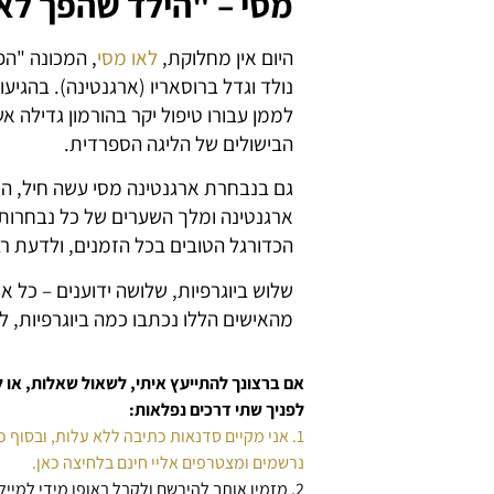
מסי – "הילד שהפך לאג
היום אין מחלוקת,
לאו מסי
, המכונה "הפ
לממן עבורו טיפול יקר בהורמון גדילה 
הבישולים של הליגה הספרדית.
גם בנבחרת ארגנטינה מסי עשה חיל, הו
ארגנטינה ומלך השערים של כל נבחרות 
הכדורגל הטובים בכל הזמנים, ולדעת רב
שלוש ביוגרפיות, שלושה ידוענים – כל
מהאישים הללו נכתבו כמה ביוגרפיות, 
אם ברצונך להתייעץ איתי, לשאול שאלות, א
לפניך שתי דרכים נפלאות:
1. אני מקיים סדנאות כתיבה ללא עלות, ובסוף כל סדנה מתקיים סשן שאלות ותשובות.
נרשמים ומצטרפים אליי חינם בלחיצה כאן.
2. מזמין אותך להירשם ולקבל באופן מידי למייל