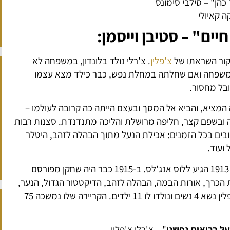
כהן" – סילבי סימונס
 קאיולי
חיים" – סטיבן וייסמן:
צ'פלין
. צ'רלי נולד בלונדון, במשפחה לא
שפחה ואם שחלתה במחלת נפש, כבר כילד מצא עצמו
בל מחסור.
 המציא, והביא אל המסך ובעצם הייתה כה קרובה לעולמו –
ובשפם קצר, חליפה מרושלת והליכה מתנדנדת. סצנות רבות
ובים בכל הזמנים: אכילת הנעל מתוך הבהלה לזהב, היטלר
ועוד.
בגיל 5 עלה לראשונה על הבמה, ובשנת 1913 הגיע ללוס אנג'לס. ב-1915 כבר היה שחקן מפורסם
ות הכרך, אורות הבמה, הבהלה לזהב, הדיקטטור הגדול, הנער,
זמנים מודרניים, מלך בניו יורק ועוד. צ'פלין נשא 4 נשים ונולדו לו 11 ילדים. הקריירה שלו נמשכה 75
על בריאות נפשנו
" – צ'רלי צ'פלין.