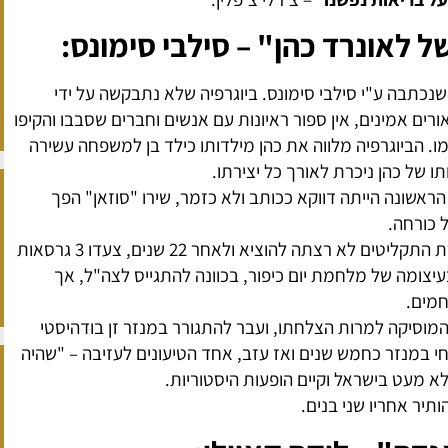
ל לאונרד כהן" – סילבי סימונס:
ה שנכתבה ע"י סילבי סימונס. ביוגרפיה שלא נתבקשה על ידי
רים אמינים, אין ספור ראיונות עם אנשים וחברים שסבבו והקיפו
ו. הביוגרפיה מלווה את כהן מילדותו כילד בן למשפחה עשירה
ו של כהן ניכרת לאורך כל יצירתו.
הראשונה הייתה דווקא ככותב ולא כזמר, שירו "סוזאן" הפך
 כורחה.
כך גם קרה עם שירו "הללויה" אותו חברת התקליטים לא רצתה להוציא ולאחר 22 שנים, צעדו 3 גרסאות
יצומה של מלחמת יום כיפור, בכוונה להתגייס לצה"ל, אך
חמים.
מעסקי המוסיקה למרות הצלחתו, ועבר להתגורר במנזר זן בודהיסטי
סמך כנזיר. כהן חי במנזר כחמש שנים ואז עזב, אחד הטיעונים לעזיבה – "שהיה
לא מעט בישראל וקיים הופעות היסטוריות.