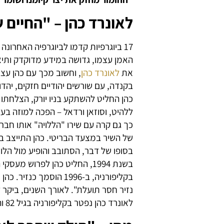
לאונרד כהן – "החיים ש
17 ביוגרפיות קדמו לביוגרפיה האחרונ
האמן עצמו, גדושה במידע מדוקדק ותיאו
את
לאונרד כהן
, וחשוב מכך עם כהן עצמ
בקנדה, עם שורשים יהודיים חזקים, יהדות
כהן החליט להשתקע בניו יורק, הצלחתו 
ללהיט, וסוזאן ורדאל – הפכה למוזה בעל
של השיר במצעד הבריטי. כהן התייצב בע
בסופו של דבר, הסתובב והופיע מול הלו
בשנת 1994, החליט כהן לפרוש 
בקליפורניה, ב-1996 הו
נזיר חסר תועלת". לאורך השנים, ביקר 
לאונרד כהן נפטר בקליפורניה בגיל 82 והותיר אחריו שני בנים.