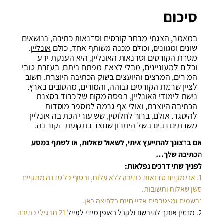
סיכום
במאמר, הצגתי מבחר קורסים וסדנאות כתיבה, בנושאים
שונים ומגוונים, וכולם מכנה משותף אחד, כולם
אונליין
.
מטרת הקורסים וסדנאות האונליין, היא הענקת ידע
וכלים למעוניינים, מבלי לצאת מפתח ביתם, בעזרת טובי
המורים, המרצים והיועצים בשוק הכתיבה היוצרת. חשוב
לציין שרמת הקורסים גבוהה, והמורים, מהטובים בארץ.
נישת לימודי האונליין, תפסה מקום של כבוד בסצנת
הכתיבה היוצרת, ואולי אף גרמה למספר מוסדות
להיסגר. אולם, ברור לחלוטין, ששיעורי הכתיבה אונליין
משרתים רבים בשל היתרון שנוצר בתקופת הקורונה.
אם ברצונך להתייעץ איתי, לשאול שאלות, או לשתף במסע
הכתיבה שלך…
לפניך שתי דרכים נפלאות:
1. אני מקיים סדנאות כתיבה ללא עלות, ובסוף כל סדנה מתקיים
סשן שאלות ותשובות.
נרשמים ומצטרפים אליי חינם בלחיצה כאן.
2. מזמין אותך להירשם ולקבל באופן מידי למייל
21 תרגילי כתיבה