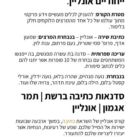
ייחודיים אונליין
.
מטרת הקורס
: להעניק לכלים מעשיים וידע פרקטי
מתוך עולמו של כל אחד מהמרצים הלוקחים חלק
בלימוד.
כתיבת שירה
– אונליין –
בנבחרת המרצים
: שמעון
אדף, פרופ' סמי שטרית, נעם פרתום, ענת לוין.
עריכה ספרותית
– סדנה בת עשרה מפגשים, בה ייפגשו
המשתתפים עם נבחרת של 10 סופרות אשר יתנו להם
כלים לכתוב סיפורת.
בנבחרת
: נועה מנהיים, שהרה בלאו, נועה ידלין, אורלי
קסטל-בלום, הילה בלום, עינת תדהר, צרויה שלו ועוד.
סדנאות כתיבה ברשת | תמר
אגמון | אונליין
קורס אונליין של השראת
כתיבה
, במשך ארבעה שבועות
ישירות אל המייל שלכם. שפע של רעיונות, הנחיות אשר
יעזרו ליצריות שלכם להתעורר.