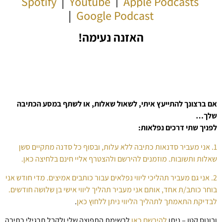
Spotify
|
Youtube
|
Apple Podcasts
|
Google Podcast
האזנה נעימה!
אם ברצונך להתייעץ איתי, לשאול שאלות, או לשתף במסע הכתיבה
שלך…
לפניך שתי דרכים נפלאות:
1. אני מעביר סדנאות כתיבה ללא עלות, ובסוף כל סדנה מתקיים סשן
שאלות ותשובות. מוזמנים להירשם ולהצטרף אליי חינם בלחיצה כאן.
2. אני גם מעביר תהליכי ליווי נפלאים עבור כותבים אמיצים. מדי חודש אני
בוחר כותב/ת אחד, אותם אני מעביר תהליך ליווי אישי בן שלושה חודשים.
לבדיקת התאמתך לתהליך הליווי ניתן ללחוץ כאן
.
ובונוס קטן – ניתן
להירשם כאן
לרשימת התפוצה שלי ולקבל תרגילי כתיבה