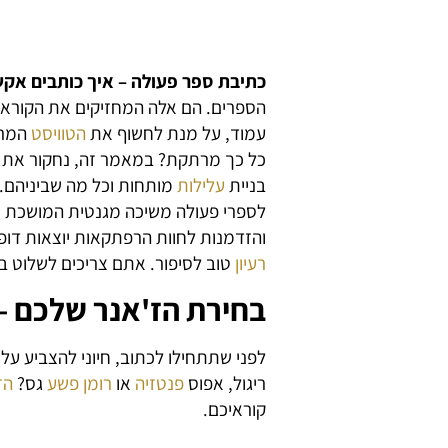
כתיבת ספר פעולה – איך כותבים אק
הספרים. הם אלה המחזיקים את הקוראי
עמוד, על מנת לחשוף את
הטוויסט
המרג
כל כך מרתקת? במאמר זה, נחקור את
בניית
עלילות
מותחות וכל מה שביניהם.
לספרי פעולה משיכה מגנטית המושכת א
והזדמנות לחוות הרפתקאות יוצאות דופ
רעיון
טוב לסיפור. אתם צריכים לשלוט ב
בחירת הז'אנר שלכם –
לפני שתתחילו לכתוב, חיוני להצביע על
ריגול, אפוס
פנטזיה
או
רומן פשע
גס?
הז
קוראיכם.