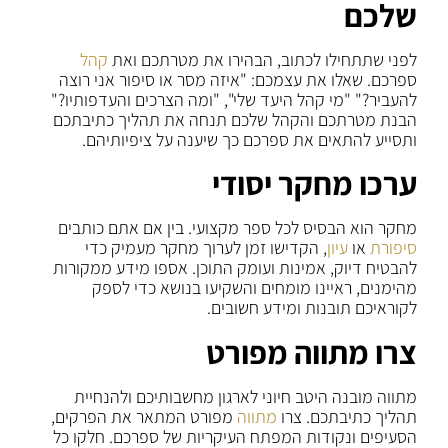
שלכם
לפני שתתחילו לכתוב, הבהירו את מטרתכם ואת
קהל
ספרכם. שאלו את עצמכם: "איזה מסר או סיפור אני רוצה
להעביר?" "מי קהל היעד שלי", "ומה הצרכים והעדפותיו?"
הבנת מטרתכם והקהל שלכם תנחה את תהליך כתיבתכם
ותסייע להתאים את ספרכם כך שיענה על ציפיותיהם.
ערכו מחקר יסודי
מחקר הוא הבסיס לכל ספר מקצועי. בין אם אתם כותבים
סיפורת
או
עיון
, הקדישו זמן לערוך מחקר מעמיק כדי
להבטיח דיוק, אמינות ועומק התוכן. אספו מידע ממקורות
מהימנים, ראיינו מומחים והשקיעו בנושא כדי לספק
לקוראיכם תובנות ומידע חשובים.
צרו מתווה מפורט
מתווה מובנה היטב חיוני לארגון מחשבותיכם ולהנחיית
תהליך כתיבתכם. צרו
מתווה
מפורט המתאר את הפרקים,
הסעיפים ונקודות המפתח העיקריות של ספרכם. חלקו כל