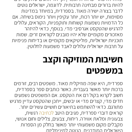
להיות ברורים מבחינה תרבותית. לדוגמה, ישראלים נוטים
לדבר בצורה ישירה מאוד. בספרדית, במיוחד במדינות
מסוימות, יש יותר רכות, יותר עקיפין ויותר נימוס בשיחה. אם
כל הדמויות נשמעות קשוחות ותוקפניות, הקוראים, עלולים
להרגיש שהטקסט אגרסיבי מדי. בנוסף, כדאי להיזהר
מאזכורים מקומיים שלא יהיו מובנים לקוראים זרים. שמות
תוכניות ישראליות, פוליטיקאים מקומיים או בדיחות פנימיות
על תרבות ישראלית עלולים לאבד משמעות לחלוטין.
חשיבות המוזיקה וקצב
במשפטים
ספרדית, היא שפה מוזיקלית מאוד. משפטים רבים, זורמים
ברכות יותר מאשר בעברית. כאשר כותבים ספר בספרדית,
חשוב לקרוא בקול רם את הטקסט. אם המשפטים נשמעים
חדים מדי, קצרים מדי או יבשים, ייתכן שהטקסט עדיין מרגיש
מתורגם. כדאי להשתמש בתיאורים חושיים עשירים יותר.
קוראים דוברי ספרדית, מגיבים היטב
לכתיבה
רגשית,
צבעונית ומלאת אווירה. ריחות, צבעים, צלילים וחום אנושי,
מקבלים מקום משמעותי יותר מאשר בחלק מן הספרות
הישראלית המודרנית, הנוטה למינימליזם.