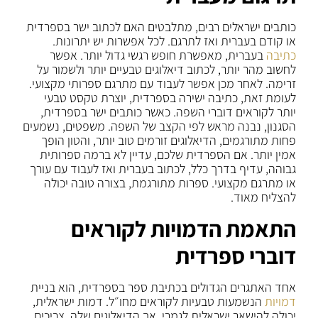
כותבים ישראלים רבים, מתלבטים האם לכתוב ישר בספרדית
או קודם בעברית ואז לתרגם. לכל אפשרות יש יתרונות.
כתיבה
בעברית, מאפשרת חופש רגשי גדול יותר. אפשר
לחשוב מהר יותר, לכתוב דיאלוגים טבעיים יותר ולשמור על
זרימה. לאחר מכן אפשר לעבוד עם מתרגם ספרותי מקצועי.
לעומת זאת, כתיבה ישירה בספרדית, יוצרת טקסט טבעי
יותר לקוראים דוברי השפה. כאשר כותבים ישר בספרדית,
הסגנון, נבנה מראש לפי הקצב של השפה. משפטים, נשמעים
פחות מתורגמים, הדיאלוגים זורמים טוב יותר, והטון הופך
אמין יותר. אם הספרדית שלכם, עדיין לא ברמה ספרותית
גבוהה, עדיף בדרך כלל, לכתוב בעברית ואז לעבוד עם עורך
או מתרגם מקצועי. ספרות מתורגמת, בצורה טובה יכולה
להצליח מאוד.
התאמת הדמויות לקוראים
דוברי ספרדית
אחד האתגרים הגדולים בכתיבת ספר בספרדית, הוא בניית
דמויות
הנשמעות טבעיות לקוראים מחו״ל. דמות ישראלית,
יכולה להישאר ישראלית לגמרי, אך הדיאלוגים שלה, צריכים