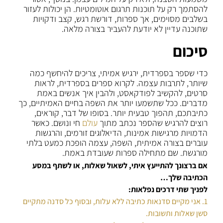
להסתמך רק על תוכנות תרגום אוטומטיות. הן יכולות לעזור
בשלבים מסוימים, אך ספרות, דורשת רגש, קצב ודקויות
שתוכנה עדיין לא יודעת להעביר בצורה מלאה.
סיכום
כדי שספר בספרדית, ירגיש אמיתי, צריכים להיחשף כמה
שיותר, לתרבות עצמה. לקרוא ספרים בספרדית, לראות
סרטים, להקשיב לפודקאסט, ולהבין איך אנשים באמת
מדברים. ככל שתשמעו יותר את השפה בחיים האמיתיים, כך
כתיבתכם, תהפוך טבעית יותר. בסופו של דבר, קוראים,
רוצים להרגיש שהספר נכתב מתוך
עולם
חי ונושם. כאשר
הדמויות מרגישות אמינות, הדיאלוגים זורמים, והרגשות
עוברים בצורה אמיתית, השפה, עצמה הופכת כמעט בלתי
מורגשת. שם מתחילה ספרות שעובדת באמת.
אם ברצונך להתייעץ איתי, לשאול שאלות, או לשתף במסע
הכתיבה שלך…
לפניך שתי דרכים נפלאות:
1. אני מקיים סדנאות כתיבה ללא עלות, ובסוף כל סדנה מתקיים
סשן שאלות ותשובות.