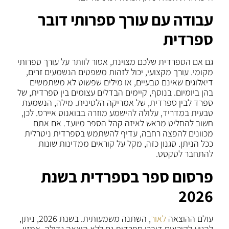
עבודה עם עורך ספרותי דובר
ספרדית
גם אם הספרדית שלכם מצוינת, אסור לוותר על עורך ספרותי
מקומי. עורך מקצועי, יכול לזהות משפטים הנשמעים זרים,
דיאלוגים שאינם טבעיים, או מילים שפשוט לא משתמשים
בהן ביומיום. בנוסף, קיימים הבדלים עצומים בין ספרדית, של
ספרד לבין ספרדית, של אמריקה הלטינית. מילה, הנשמעת
טבעית במדריד, עלולה להישמע מוזרה בבואנוס איירס. לכן,
חשוב להחליט מראש לאיזה קהל הספר מיועד. אם אתם
מכוונים להפצה רחבה, עדיף להשתמש בספרדית ניטרלית
ככל הניתן. סגנון כזה, מקל על קוראים ממדינות שונות
להתחבר לטקסט.
פרסום ספר בספרדית בשנת
2026
עולם ההוצאה
לאור
, השתנה משמעותית. בשנת 2026, ניתן,
להגיע לקוראים דוברי ספרדית גם ללא הוצאה גדולה. אמזון,