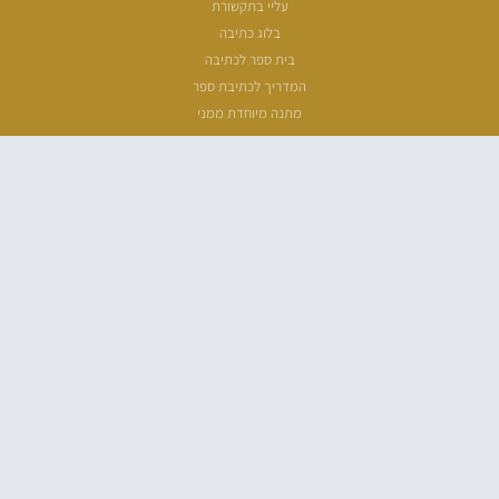
עליי בתקשורת
בלוג כתיבה
בית ספר לכתיבה
המדריך לכתיבת ספר
מתנה מיוחדת ממני
שעת כתיבה
ארכיון מאמרים
מפת אתר
הצהרת נגישות
מדיניות פרטיות
כל הזכויות שמורות לנבו רוזי – 2026 ©
All Rights Reserved 2026 ©