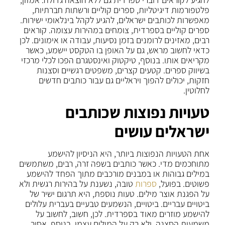
פלטפורמות דיגיטליות, ספרים קוליים ורשתות חברתיות,
מאפשרות לכותבים ישראלים, להגיע לקהל בינלאומי ישירות.
ספרים קוליים בספרדית, צומחים במהירות עצומה. קוראים
רבים, מאזינים לרומנים בזמן נסיעות, עבודה או אימונים. לכן
כדאי לחשוב מראש, גם על האופן בו הטקסט יישמע, כאשר
מקריאים אותו. בנוסף, טיקטוק ואינסטגרם הפכו לכלי מרכזי
בשיווק ספרים. קטעים קצרים, משפטים רגשיים וסצנות
חזקות, יכולים להפוך ויראליים גם עבור כותבים חדשים
לחלוטין.
טעויות נפוצות שכותבים
ישראלים עושים
אחת הטעויות הנפוצות ביותר, היא הניסיון להישמע
מתוחכמים מדי. כאשר כותבים בשפה זרה, רבים, משתמשים
במילים גבוהות או במבנים מורכבים מתוך הפחד להישמע
פשוטים. בפועל,
ספרות
טובה, נשענת על בהירות רגשית ולא
על הפגנת אוצר מילים. טעות נוספת, היא תרגום ישיר של
ביטויים עבריים. ביטויים, הנשמעים טבעיים בעברית עלולים
להישמע מוזרים מאוד בספרדית. לכן, חשוב, לחשוב על
משמעות הסצנה, ולא רק על המילים עצמן. בנוסף, אסור