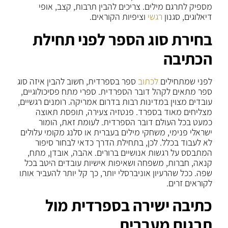
מספיק לתרגם מילים. צריכים להבין תרבות, קצב, אופי
דיאלוגים, סגנון
רגשי
וציפיות הקוראים.
בחירת סוג הספר לפני תחילת
הכתיבה
לפני שמתחילים
לכתוב
ספר בספרדית, חשוב להבין איזה סוג
ספר מתאים לקהל דובר הספרדית. ספרי מתח פסיכולוגיים,
עובדים מצוין במדינות רבות בדרום אמריקה. רומנים רגשיים,
מצליחים מאוד בספרד. פנטזיה צעירה, תופסת תאוצה
כמעט בכל העולם דובר הספרדית. לעומת זאת, הומור
ישראלי פנימי, משחקי מילים בעברית או סלנג מקומי עלולים
לא לעבוד בכלל. לכן, בתחילת הדרך כדאי לבחור סיפור
המתבסס על רגשות אנושיים ברורים. אהבה, אובדן, מתח,
קנאה, חברות, משפחה ושאיפות אישיות עובדים היטב בכל
שפה. ככל שהרעיון אוניברסלי יותר, כך קל יותר להעביר אותו
לקוראים זרים.
כתיבה ישירה בספרדית מול
תרגום מעברית