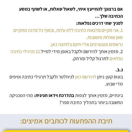
אם ברצונך להתייעץ איתי, לשאול שאלות, או לשתף במסע
הכתיבה שלך…
לפניך שתי דרכים נפלאות:
1. אני מקיים סדנאות כתיבה ללא עלות, ובסוף כל סדנה מתקיים
סשן שאלות ותשובות.
נרשמים ומצטרפים אליי חינם בלחיצה כאן.
2. מזמין אותך להירשם ולקבל באופן מידי למייל
21 תרגילי כתיבה
נפלאים
לתרגול קליל ומרתק.
נ.ב.
בונוס קטן: ניתן
להירשם כאן
לניוזלטר ולקבל תרגילי כתיבה וטיפים
מדי שבוע.
בינתיים, מזמין אותך לצפות
בהדרכת וידאו חגיגית:
מהי הטכניקה
החשובה ביותר בתהליך כתיבת ספר?
תיבת ההפתעות לכותבים אמיצים: