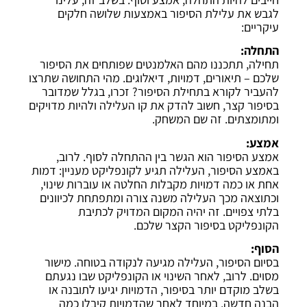
לגבש את עלילת הסיפור באמצעות שלושה חלקים
עיקריים:
התחלה:
תחילה, תתכננו מהם האלמנטים שפותחים את הסיפור
שלכם – תיאורים, דמויות, דיאלוגים. מהי התחושה שתרצו
להעביר לקורא בתחילת הסיפור? זכרו, בגלל שמדובר
בסיפור קצר, חשוב להדק את קו העלילה ולהיות מדויקים
ומתומצתים. זה שם המשחק.
אמצע:
אמצע הסיפור הוא הגשר בין ההתחלה לסוף. לרוב,
באמצע הסיפור, העלילה תגיע לקונפליקט מעניין: דמות
אחת או כמה דמויות מקבלות החלטה או עוברות שינוי,
וכתוצאה מכך העלילה משנה צורה ומתפתחת לכיוונים
בלתי צפויים. זה יהיה המקום המדויק לכתיבת
הקונפליקט בסיפור הקצר שלכם.
הסוף:
בסיום הסיפור, העלילה מגיעה לנקודה בטוחה. מישור
מסוים. לרוב, לאחר השינוי או הקונפליקט שבו נגעתם
בשלב מוקדם יותר בסיפור, הדמויות יגיעו לתובנה או
הבנה חדשה. במיוחד לאחר שהדמויות קיבלו כמה