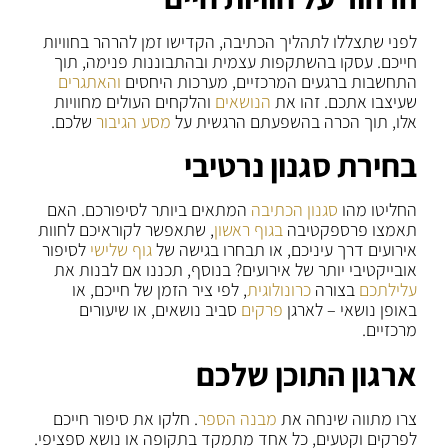
לפני שתצללו לתהליך הכתיבה, הקדישו זמן להרהר בחוויות
חייכם. עסקו בהשתקפות עצמית ובהתבוננות פנימה, תוך
התחשבות ברגעים המרכזיים, מערכות היחסים
והאתגרים
שעיצבו אתכם. זהו את
הנושאים
והלקחים העולים מחוויות
אלו, תוך הכרה בהשפעתם הרגשית על
מסע הגיבור
שלכם.
בחירת סגנון נרטיבי
החליטו מהו
סגנון הכתיבה
המתאים ביותר לסיפורכם. האם
תאמצו פרספקטיבה
בגוף ראשון
, שתאפשר לקוראיכם לחוות
אירועים דרך עיניכם, או תבחרו בגישה של
גוף שלישי
לסיפור
אובייקטיבי יותר של אירועים? בנוסף, תכננו אם לבנות את
עלילתכם
בצורה
כרונולוגית
, לפי ציר הזמן של חייכם, או
באופן נושאי – לארגן
פרקים
סביב נושאים, או שיעורים
מרכזיים.
ארגון התוכן שלכם
צרו מתווה שינחה את
מבנה הספר
. חלקו את סיפור חייכם
לפרקים וקטעים, כל אחד מתמקד בתקופה או נושא ספציפי.