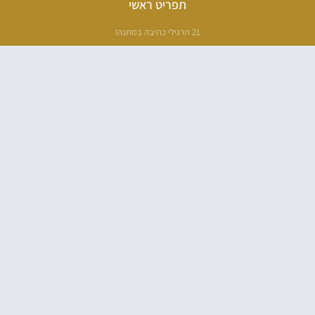
תפריט ראשי
21 תרגילי כתיבה במתנה!
ליווי כתיבה אישי
[חדר עריכה]
סדנה בניו יורק
ריטריט כתיבה תאילנד
סדנת כתיבה
הספרים שלי
100 דרכים לאבד את עצמך בהודו
100 דרכים לחזור
פודקאסט ספרותי
אודות
עליי בתקשורת
בלוג כתיבה
בית ספר לכתיבה
המדריך לכתיבת ספר
מתנה מיוחדת ממני
שעת כתיבה