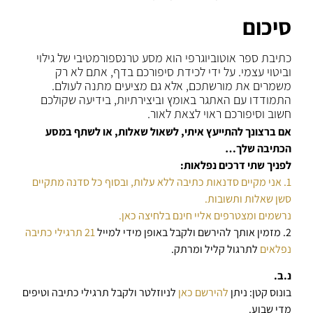
סיכום
כתיבת ספר אוטוביוגרפי הוא מסע טרנספורמטיבי של גילוי
וביטוי עצמי. על ידי לכידת סיפורכם בדף, אתם לא רק
משמרים את מורשתכם, אלא גם מציעים מתנה לעולם.
התמודדו עם האתגר באומץ וביצירתיות, בידיעה שקולכם
חשוב וסיפורכם ראוי לצאת לאור.
אם ברצונך להתייעץ איתי, לשאול שאלות, או לשתף במסע
הכתיבה שלך…
לפניך שתי דרכים נפלאות:
1. אני מקיים סדנאות כתיבה ללא עלות, ובסוף כל סדנה מתקיים
סשן שאלות ותשובות.
נרשמים ומצטרפים אליי חינם בלחיצה כאן.
2. מזמין אותך להירשם ולקבל באופן מידי למייל
21 תרגילי כתיבה
נפלאים
לתרגול קליל ומרתק.
נ.ב.
בונוס קטן: ניתן
להירשם כאן
לניוזלטר ולקבל תרגילי כתיבה וטיפים
מדי שבוע.