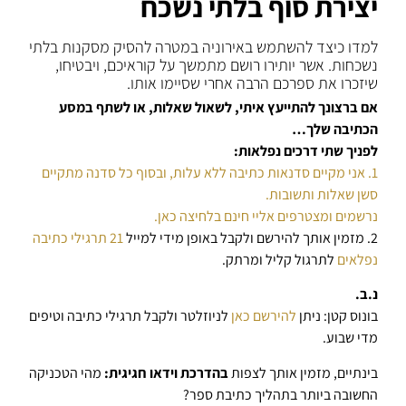
יצירת סוף בלתי נשכח
למדו כיצד להשתמש באירוניה במטרה להסיק מסקנות בלתי
נשכחות. אשר יותירו רושם מתמשך על קוראיכם, ויבטיחו,
שיזכרו את ספרכם הרבה אחרי שסיימו אותו.
אם ברצונך להתייעץ איתי, לשאול שאלות, או לשתף במסע
הכתיבה שלך…
לפניך שתי דרכים נפלאות:
1. אני מקיים סדנאות כתיבה ללא עלות, ובסוף כל סדנה מתקיים
סשן שאלות ותשובות.
נרשמים ומצטרפים אליי חינם בלחיצה כאן.
2. מזמין אותך להירשם ולקבל באופן מידי למייל
21 תרגילי כתיבה
נפלאים
לתרגול קליל ומרתק.
נ.ב.
בונוס קטן: ניתן
להירשם כאן
לניוזלטר ולקבל תרגילי כתיבה וטיפים
מדי שבוע.
בינתיים, מזמין אותך לצפות
בהדרכת וידאו חגיגית:
מהי הטכניקה
החשובה ביותר בתהליך כתיבת ספר?