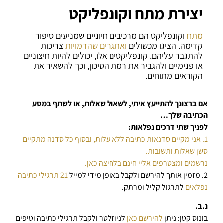
יצירת מתח וקונפליקט
מתח
וקונפליקט הם מרכיבים חיוניים שמניעים סיפור
קדימה. הציגו מכשולים
ואתגרים
שהדמויות
צריכות
להתגבר עליהם. קונפליקטים אלו, יכולים להיות חיצוניים
או פנימיים ולהגביר את רמת הסיכון, וכך להשאיר את
הקוראים מתוחים.
אם ברצונך להתייעץ איתי, לשאול שאלות, או לשתף במסע
הכתיבה שלך…
לפניך שתי דרכים נפלאות:
1. אני מקיים סדנאות כתיבה ללא עלות, ובסוף כל סדנה מתקיים
סשן שאלות ותשובות.
נרשמים ומצטרפים אליי חינם בלחיצה כאן.
2. מזמין אותך להירשם ולקבל באופן מידי למייל
21 תרגילי כתיבה
נפלאים
לתרגול קליל ומרתק.
נ.ב.
בונוס קטן: ניתן
להירשם כאן
לניוזלטר ולקבל תרגילי כתיבה וטיפים