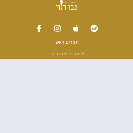
תפריט ראשי
21 תרגילי כתיבה במתנה!
ליווי כתיבה אישי
[חדר עריכה]
סדנה בניו יורק
ריטריט כתיבה תאילנד
סדנת כתיבה
הספרים שלי
100 דרכים לאבד את עצמך בהודו
100 דרכים לחזור
פודקאסט ספרותי
אודות
עליי בתקשורת