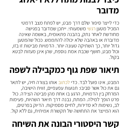
מדובר
כדי לייצר סיפור שלם דרך מבט, יש לפתח מצב דרמטי
המכיל מטען
רגשי
משמעותי. ייתכן שמדובר בפגישה
מחודשת לאחר נתק, בהבנה פתאומית, באשמה שאינה
מדוברת או באהבה שלא יכולה להתממש. ככול שהמטען
גדול יותר, כך השתיקה טעונה יותר. הדמויות מביטות זו בזו,
וכול מבט, חושף שכבת אמת נוספת, שהן אינן מעזות לבטא
בקול.
תיאור שפת גוף כמקבילה לשפה
המבט, אינו פועל לבד. כדי
לכתוב
אותו בצורה חיה, יש לתאר
גם את כול אשר סביבו: תנועות עפעפיים, זווית הישיבה,
המרחק בין הדמויות, הרגע בו אחת מהן מביטה הצידה. כול
פרט הופך למילה. המתח, נבנה דרך תיאור השהיות, פעימות
לב, נשימות לא סדירות, לחיים מסמיקות. הדיוק בפרטים,
הוא המייצר את התחושה של תקשורת אמיתית, גם ללא קול.
קשר היסטורי הבונה את השיחה