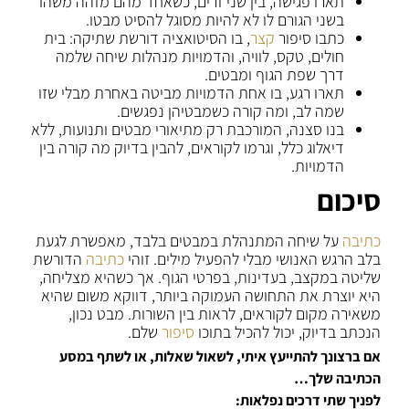
תארו פגישה, בין שני זרים, כשאחד מהם מזהה משהו
בשני הגורם לו לא להיות מסוגל להסיט מבטו.
כתבו סיפור
קצר
, בו הסיטואציה דורשת שתיקה: בית
חולים, טקס, לוויה, והדמויות מנהלות שיחה שלמה
דרך שפת הגוף ומבטים.
תארו רגע, בו אחת הדמויות מביטה באחרת מבלי שזו
שמה לב, ומה קורה כשמבטיהן נפגשים.
בנו סצנה, המורכבת רק מתיאורי מבטים ותנועות, ללא
דיאלוג כלל, וגרמו לקוראים, להבין בדיוק מה קורה בין
הדמויות.
סיכום
כתיבה
על שיחה המתנהלת במבטים בלבד, מאפשרת לגעת
בלב הרגש האנושי מבלי להפעיל מילים. זוהי
כתיבה
הדורשת
שליטה במקצב, בעדינות, בפרטי הגוף. אך כשהיא מצליחה,
היא יוצרת את התחושה העמוקה ביותר, דווקא משום שהיא
משאירה מקום לקוראים, לראות בין השורות. מבט נכון,
הנכתב בדיוק, יכול להכיל בתוכו
סיפור
שלם.
אם ברצונך להתייעץ איתי, לשאול שאלות, או לשתף במסע
הכתיבה שלך…
לפניך שתי דרכים נפלאות: