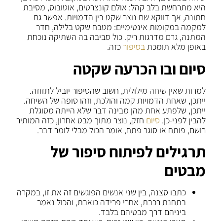
היא מתרחשת בלב קהל: אולם קונצרטים, אוטובוס, מסיבת
חתונה, אך דווקא שם נוצר שקט בין הדמויות. אפשר גם
למקמה במקומות אינטימיים: מטבח שקט בלילה, חדר
המתנה, גרם מדרגות ריק. כול סביבה בה השתיקה נוכחת
באופן מלא תומכת
בסיפור
כזה.
סיום ובו הכרעה שקטה
למרות שאין שיחה מילולית, חשוב שהסיפור יוביל לתזוזה.
ייתכן, שאחת הדמויות קמה והולכת, וזהו סופה של השיחה.
ייתכן, שלפתע אחת מהן מבינה דבר שלא הייתה מסוגלת
להבין לפני-כן.
סיום
חזק, נוצר מתוך מבט אחרון, כזה המותיר
רושם, פותח או סוגר פתח, אומר הכול מבלי לומר דבר.
תרגילים לפיתוח סיפור של
מבטים
כתבו סצנה, בין שני אנשים הפוגשים זה את זו, במקרה
בתחנת רכבת, אחרי פרידה כואבת, והכול נאמר
ביניהם דרך מבטיהם בלבד.