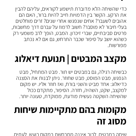
כדי שהשיחה הלא מדוברת תישמע לקוראים, עליהם להבין
את הרקע. הקשר בין הדמויות חייב להיות ברור, האם הם
אהובים לשעבר? אחים שנפגשו אחרי שנים? זרים מוחלטים
בעלי חיבור לא מוסבר? חשוב לרמוז על עברם דרך מחשבות,
פרטים סביבתיים, שברי זיכרון. המבט, הופך לרב משמעי רק
כשהוא יושב על סיפור שכבר התרחש, גם אם לא נכתב
מפורשות.
מקצב המבטים | תנועת דיאלוג
כבשיחה רגילה, גם במבטים יש תור. מבט המתחיל, מבט
הנפגש, מבט המוסט, מבט שחוזר. ניתן לבנות את הסצנה
כדיאלוג: אחד מביט והשני בורח, ואז חוזר אליו. יש מקום
למקצב, שקט, השהיה, חזרה. הסיפור, מתקדם ככול
שהשיחה השקטה נעשית מודעת, ממוקדת, טעונה יותר.
מקומות בהם מתקיימות שיחות
מסוג זה
שיחה במבטים, לרוב איננה מתרחשת במקום רועש. לעתים,