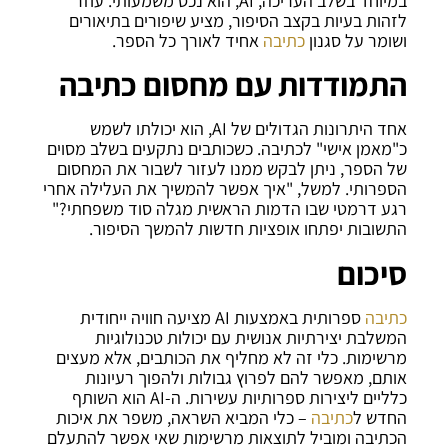
במיוחד בשלב העריכה, AI, הוא נכס משמעותי. עוזר
לזהות בעיות בקצב הסיפור, מציע שיפורים בתיאורים
ושומר על סגנון
כתיבה
אחיד לאורך כל הספר.
התמודדות עם מחסום כתיבה
אחד היתרונות הגדולים של AI, הוא יכולתו לשמש
כ"מאמן אישי" לכתיבה. כשכותבים נתקעים בשלב מסוים
של הספר, ניתן לבקש ממנו לעזור לשבור את המחסום
הספרותי. למשל, "איך אפשר להמשיך את העלילה אחרי
רגע דרמטי שבו הדמות הראשית מגלה סוד משפחתי?"
התשובות יפתחו אופציות חדשות להמשך הסיפור.
סיכום
כתיבה
ספרותית באמצעות AI מציעה חוויה ייחודית
המשלבת יצירתיות אנושית עם יכולות טכנולוגיות
מרשימות. כלי זה לא מחליף את הכותבים, אלא מעצים
אותם, מאפשר להם לפרוץ גבולות ולהפוך רעיונות
כלליים ליצירות ספרותיות עשירות. ה-AI הוא השותף
החדש ל
כתיבה
– כלי המביא השראה, משפר את איכות
הכתיבה ומוביל לתוצאות מרשימות שאי אפשר להתעלם