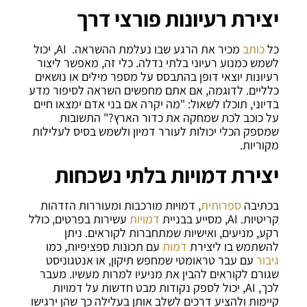
יצירת רעיונות פורצי דרך
כל
כותב
מכיר את הרגע שבו נעלמת ההשראה. AI, יכול
לשמש כמנוע רעיוני בלתי נדלה. כלי זה, מאפשר ליצור
רעיונות יוצאי דופן בהתבסס על מספר מילים או נושאים
כלליים. לדוגמה, אם אתם מחפשים השראה לסיפור מדע
בדיוני, תוכלו לשאול: "מה יקרה אם בני אדם ימצאו חיים
על כוכב לכת שמחקה את כדור הארץ?" התשובות
שמספק הכלי יכולות לעורר דמיון ולשמש בסיס לעלילות
מקוריות.
יצירת דמויות בלתי נשכחות
בכתיבה
ספרותית
, דמויות מורכבות ומעוררות הזדהות
קריטיות. AI, מסייע בבניית
דמויות
עשירות בפרטים, כולל
רקע, מניעים, ואישיות שמתחברות לקוראים. ניתן
להשתמש בו ליצירת
דמות
עם תכונות ספציפיות, כמו
גיבור
עם עבר טראומטי שמחפש תיקון, או אנטגוניסט
שגורם לקוראים להבין את מניעיו למרות מעשיו. מעבר
לכך, AI, יכול לספק נקודות מבט חדשות על דמויות
קיימות ולהציע דרכים לשלב אותן בעלילה כך שהן ירגישו