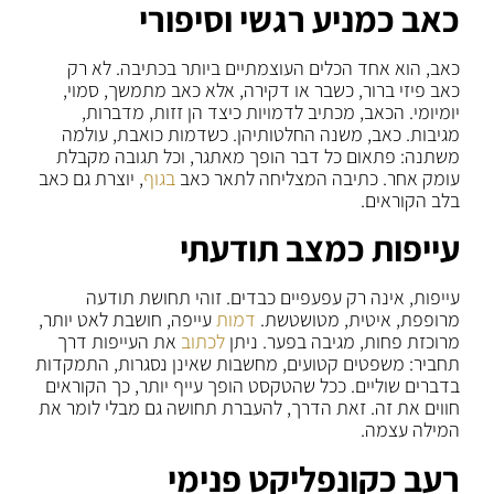
כאב כמניע רגשי וסיפורי
כאב, הוא אחד הכלים העוצמתיים ביותר בכתיבה. לא רק
כאב פיזי ברור, כשבר או דקירה, אלא כאב מתמשך, סמוי,
יומיומי. הכאב, מכתיב לדמויות כיצד הן זזות, מדברות,
מגיבות. כאב, משנה החלטותיהן. כשדמות כואבת, עולמה
משתנה: פתאום כל דבר הופך מאתגר, וכל תגובה מקבלת
עומק אחר. כתיבה המצליחה לתאר כאב
בגוף
, יוצרת גם כאב
בלב הקוראים.
עייפות כמצב תודעתי
עייפות, אינה רק עפעפיים כבדים. זוהי תחושת תודעה
מרופפת, איטית, מטושטשת.
דמות
עייפה, חושבת לאט יותר,
מרוכזת פחות, מגיבה בפער. ניתן
לכתוב
את העייפות דרך
תחביר: משפטים קטועים, מחשבות שאינן נסגרות, התמקדות
בדברים שוליים. ככל שהטקסט הופך עייף יותר, כך הקוראים
חווים את זה. זאת הדרך, להעברת תחושה גם מבלי לומר את
המילה עצמה.
רעב כקונפליקט פנימי