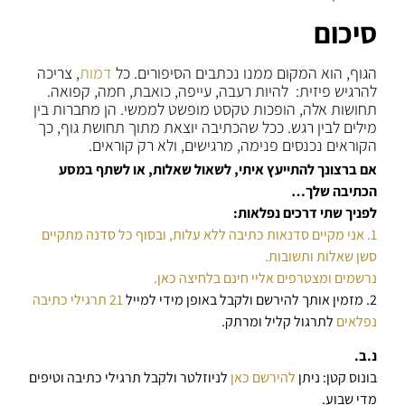
סיכום
הגוף, הוא המקום ממנו נכתבים הסיפורים. כל
דמות
, צריכה
להרגיש פיזית: להיות רעבה, עייפה, כואבת, חמה, קפואה.
תחושות אלה, הופכות טקסט מופשט לממשי. הן מחברות בין
מילים לבין רגש. ככל שהכתיבה יוצאת מתוך תחושת גוף, כך
הקוראים נכנסים פנימה, מרגישים, ולא רק קוראים.
אם ברצונך להתייעץ איתי, לשאול שאלות, או לשתף במסע
הכתיבה שלך…
לפניך שתי דרכים נפלאות:
1. אני מקיים סדנאות כתיבה ללא עלות, ובסוף כל סדנה מתקיים
סשן שאלות ותשובות.
נרשמים ומצטרפים אליי חינם בלחיצה כאן.
2. מזמין אותך להירשם ולקבל באופן מידי למייל
21 תרגילי כתיבה
נפלאים
לתרגול קליל ומרתק.
נ.ב.
בונוס קטן: ניתן
להירשם כאן
לניוזלטר ולקבל תרגילי כתיבה וטיפים
מדי שבוע.