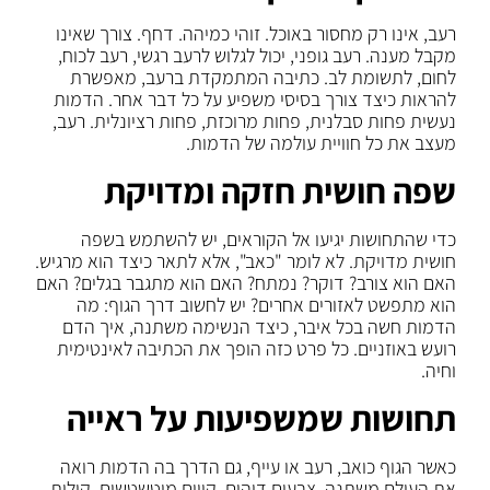
רעב, אינו רק מחסור באוכל. זוהי כמיהה. דחף. צורך שאינו
מקבל מענה. רעב גופני, יכול לגלוש לרעב רגשי, רעב לכוח,
לחום, לתשומת לב. כתיבה המתמקדת ברעב, מאפשרת
להראות כיצד צורך בסיסי משפיע על כל דבר אחר. הדמות
נעשית פחות סבלנית, פחות מרוכזת, פחות רציונלית. רעב,
מעצב את כל חוויית עולמה של הדמות.
שפה חושית חזקה ומדויקת
כדי שהתחושות יגיעו אל הקוראים, יש להשתמש בשפה
חושית מדויקת. לא לומר "כאב", אלא לתאר כיצד הוא מרגיש.
האם הוא צורב? דוקר? נמתח? האם הוא מתגבר בגלים? האם
הוא מתפשט לאזורים אחרים? יש לחשוב דרך הגוף: מה
הדמות חשה בכל איבר, כיצד הנשימה משתנה, איך הדם
רועש באוזניים. כל פרט כזה הופך את הכתיבה לאינטימית
וחיה.
תחושות שמשפיעות על ראייה
כאשר הגוף כואב, רעב או עייף, גם הדרך בה הדמות רואה
את העולם משתנה. צבעים דוהים, קווים מיטשטשים, קולות