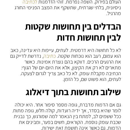
העולם בפירוק. השפה נפרמת. זוהי הזדמנות
לכתיבה
ניסיונית, בלתי שגרתית, שתשקף את המצב הפנימי החורג
מהרגיל.
הבדלים בין תחושות שקטות
לבין תחושות חדות
לא כל תחושה היא דרמטית. לעתים, עייפות היא עדינה, כאב
הוא עמום, רעב הוא נוכחות שקטה.
כתיבה
, נדרשת לדייק גם
את הרגעים הרכים. דווקא בהם נוצרת אמינות. כאשר
מתארים לא רק את הקיצון, אלא את היום-יום של הגוף:
הכתיבה מקבלת עומק. לא כל כאב צריך לגרום לצעקה.
לעתים, הוא פשוט שם, כל הזמן.
שילוב תחושות בתוך דיאלוג
גם אם הדמות מדברת, גופה מספר סיפור אחר. היא יכולה
לומר שהיא בסדר, אך ידיה רועדות, קולה חלש, גופה מתוח.
ככל ששמים לב, למתח בין הנאמר למה שמורגש, כך נבנית
שכבת עומק נוספת. הקוראים, חשים בפער, ומבינים את
הדמות, גם כאשר אינה חושפת זאת ישירות.