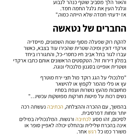
והאור הלך מסביב שוטף כנהר לנבוע
וגלגל העין את גלגל החמה חמד.
אז ידעתי חמדה שלא הייתה כמוה."
החברים של נטאשה
להקת רוק שפעלה מסוף שנות השמונים, מייסדיה
ארקדי דוכין ומיכה שטרית שהכירו עוד בצבא, כאשר
עברו לגור בתל אביב חיו כחסרי-כל, והתגוררו ביחד
במלון דירות זול. הטקסטים הראשונים אותם כתבו ארקדי
ושטרית אופיינו בסגנון מלנכולי ונוגה.
"מלנכולי על הגג רוקד מול חצי ירח מוטרף
עץ או פלי מהמר לקפוץ או להישאר
מחשבות מהעץ נושרות ועפת בסתיו
נשים רכות על מיטות חורקות מפושקות עכשיו…"
בהמשך, עם ההכרה וההצלחה,
הכתיבה
נעשתה רכה
יותר ופחות דפרסיבית.
לסיכום, זהו מסע
לכתיבה
ורגשות. המלנכוליה במילים
אינה בהכרח שלילית ובהחלט יכולה לאפיין סופר או
משורר כמו כל
רגש
אחר.