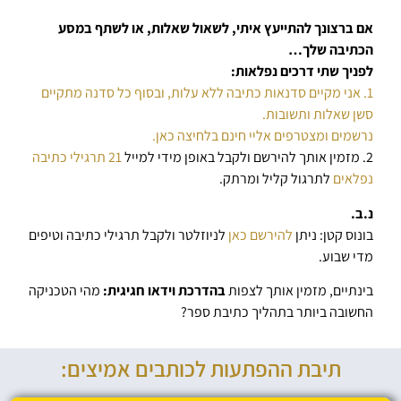
אם ברצונך להתייעץ איתי, לשאול שאלות, או לשתף במסע
הכתיבה שלך…
לפניך שתי דרכים נפלאות:
1. אני מקיים סדנאות כתיבה ללא עלות, ובסוף כל סדנה מתקיים
סשן שאלות ותשובות.
נרשמים ומצטרפים אליי חינם בלחיצה כאן.
2. מזמין אותך להירשם ולקבל באופן מידי למייל
21 תרגילי כתיבה
נפלאים
לתרגול קליל ומרתק.
נ.ב.
בונוס קטן: ניתן
להירשם כאן
לניוזלטר ולקבל תרגילי כתיבה וטיפים
מדי שבוע.
בינתיים, מזמין אותך לצפות
בהדרכת וידאו חגיגית:
מהי הטכניקה
החשובה ביותר בתהליך כתיבת ספר?
תיבת ההפתעות לכותבים אמיצים: