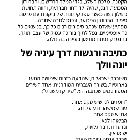
הקטנה, מלכת השלג, בגדי המלך החדשים, והברווזון
המכוער. הנס, שהיה ילד דחוי חברתית, וחווה תחושת
כישלון קשה כאשר ספג קיתונות של ביקורת עם פרסום
סיפורו הברווזון המכוער, ונכנס למרה שחורה.
מפתיע שאדם שכתב סיפורים רבים כל כך, בנושאים כל
כך אופטימיים, נפל לתוך בור כה עמוק של עצב ותוגה.
בדנמרק נפתח מוזיאון בעיירה בה נולה.
כתיבה ורגשות דרך עיניה של
יונה וולך
משוררת ישראלית, שנודעה בזכות שימושה הנועז
בארוטיות בשירה העברית המודרנית. אחד השירים
המפורסמים שכתבה הוא "שיר קדמשנתי":
"רומזים לנו שיש סקס אחר.
טוב שמישהו יודע על זה.
אם יש סקס אחר
הביאוהו לכאן
ונדעהו ונדבר גלויות,
יש או אין.
שכבר אנחנו עייפים מאוד