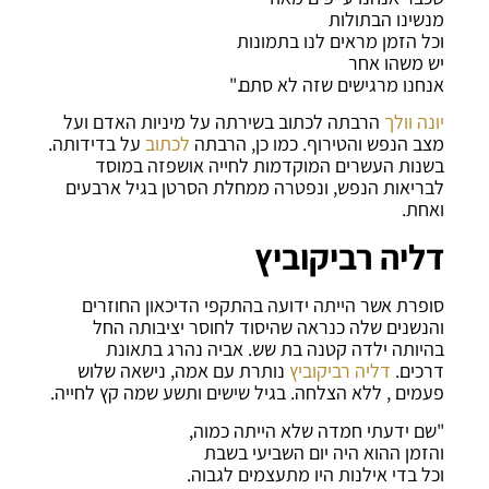
מנשינו הבתולות
וכל הזמן מראים לנו בתמונות
יש משהו אחר
אנחנו מרגישים שזה לא סתם."
יונה וולך
הרבתה לכתוב בשירתה על מיניות האדם ועל
מצב הנפש והטירוף. כמו כן, הרבתה
לכתוב
על בדידותה.
בשנות העשרים המוקדמות לחייה אושפזה במוסד
לבריאות הנפש, ונפטרה ממחלת הסרטן בגיל ארבעים
ואחת.
דליה רביקוביץ
סופרת אשר הייתה ידועה בהתקפי הדיכאון החוזרים
והנשנים שלה כנראה שהיסוד לחוסר יציבותה החל
בהיותה ילדה קטנה בת שש. אביה נהרג בתאונת
דרכים.
דליה רביקוביץ
נותרת עם אמה, נישאה שלוש
פעמים , ללא הצלחה. בגיל שישים ותשע שמה קץ לחייה.
"שם ידעתי חמדה שלא הייתה כמוה,
והזמן ההוא היה יום השביעי בשבת
וכל בדי אילנות היו מתעצמים לגבוה.