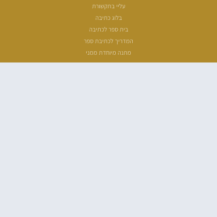
עליי בתקשורת
בלוג כתיבה
בית ספר לכתיבה
המדריך לכתיבת ספר
מתנה מיוחדת ממני
שעת כתיבה
ארכיון מאמרים
מפת אתר
הצהרת נגישות
מדיניות פרטיות
כל הזכויות שמורות לנבו רוזי – 2026 ©