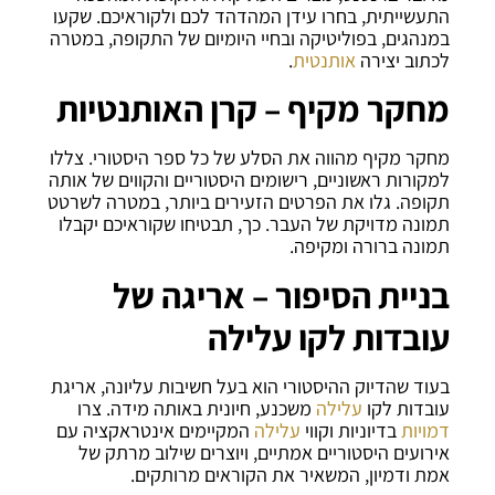
התעשייתית, בחרו עידן המהדהד לכם ולקוראיכם. שקעו
במנהגים, בפוליטיקה ובחיי היומיום של התקופה, במטרה
לכתוב יצירה
אותנטית
.
מחקר מקיף – קרן האותנטיות
מחקר מקיף מהווה את הסלע של כל ספר היסטורי. צללו
למקורות ראשוניים, רישומים היסטוריים והקווים של אותה
תקופה. גלו את הפרטים הזעירים ביותר, במטרה לשרטט
תמונה מדויקת של העבר. כך, תבטיחו שקוראיכם יקבלו
תמונה ברורה ומקיפה.
בניית הסיפור –
אריגה של
עובדות לקו עלילה
בעוד שהדיוק ההיסטורי הוא בעל חשיבות עליונה, אריגת
עובדות לקו
עלילה
משכנע, חיונית באותה מידה. צרו
דמויות
בדיוניות וקווי
עלילה
המקיימים אינטראקציה עם
אירועים היסטוריים אמתיים, ויוצרים שילוב מרתק של
אמת ודמיון, המשאיר את הקוראים מרותקים.