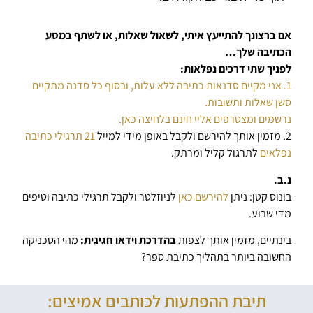
אם ברצונך להתייעץ איתי, לשאול שאלות, או לשתף במסע
הכתיבה שלך…
לפניך שתי דרכים נפלאות:
1. אני מקיים סדנאות כתיבה ללא עלות, ובסוף כל סדנה מתקיים
סשן שאלות ותשובות.
נרשמים ומצטרפים אליי חינם בלחיצה כאן.
2. מזמין אותך להירשם ולקבל באופן מידי למייל
21 תרגילי כתיבה
נפלאים
לתרגול קליל ומרתק.
נ.ב.
בונוס קטן: ניתן
להירשם כאן
לניוזלטר ולקבל תרגילי כתיבה וטיפים
מדי שבוע.
בינתיים, מזמין אותך לצפות
בהדרכת וידאו חגיגית:
מהי הטכניקה
החשובה ביותר בתהליך כתיבת ספר?
תיבת ההפתעות לכותבים אמיצים: